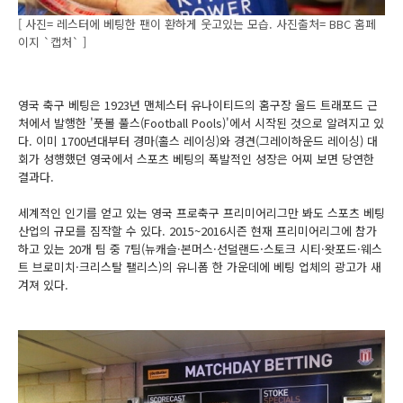
[ 사진= 레스터에 베팅한 팬이 환하게 웃고있는 모습. 사진출처= BBC 홈페
이지 `캡처` ]
영국 축구 베팅은 1923년 맨체스터 유나이티드의 홈구장 올드 트래포드 근
처에서 발행한 '풋볼 풀스(Football Pools)'에서 시작된 것으로 알려지고 있
다. 이미 1700년대부터 경마(홀스 레이싱)와 경견(그레이하운드 레이싱) 대
회가 성행했던 영국에서 스포츠 베팅의 폭발적인 성장은 어찌 보면 당연한
결과다.
세계적인 인기를 얻고 있는 영국 프로축구 프리미어리그만 봐도 스포츠 베팅
산업의 규모를 짐작할 수 있다. 2015~2016시즌 현재 프리미어리그에 참가
하고 있는 20개 팀 중 7팀(뉴캐슬·본머스·선덜랜드·스토크 시티·왓포드·웨스
트 브로미치·크리스탈 팰리스)의 유니폼 한 가운데에 베팅 업체의 광고가 새
겨져 있다.