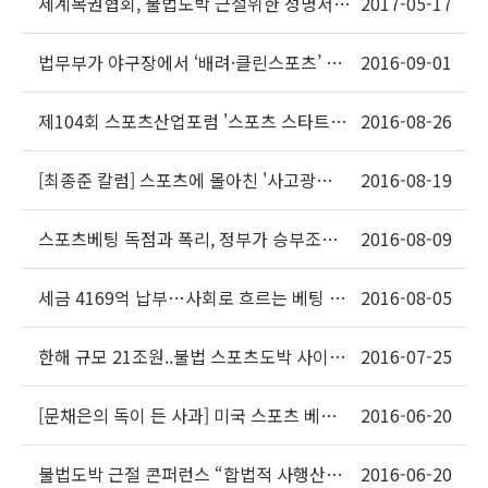
세계복권협회, 불법도박 근절위한 성명서
2017-05-17
발표해
법무부가 야구장에서 ‘배려·클린스포츠’ 캠
2016-09-01
페인 진행한 이유
제104회 스포츠산업포럼 '스포츠 스타트업
2016-08-26
육성 방안' 눈길
[최종준 칼럼] 스포츠에 몰아친 '사고광
2016-08-19
풍'의 대책
스포츠베팅 독점과 폭리, 정부가 승부조작
2016-08-09
을 불렀다
세금 4169억 납부…사회로 흐르는 베팅 수
2016-08-05
익금
한해 규모 21조원..불법 스포츠도박 사이트
2016-07-25
'번성'
[문채은의 독이 든 사과] 미국 스포츠 베팅
2016-06-20
시장의 미래
불법도박 근절 콘퍼런스 “합법적 사행산업
2016-06-20