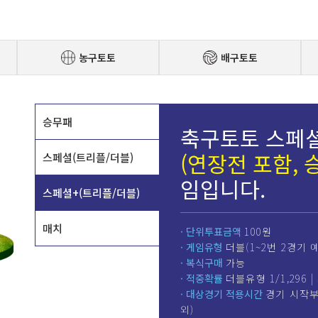
농구토토
배구토토
승무패
축구토토 스페
(연장전 포함, 
스페셜(트리플/더블)
임입니다.
스페셜+(트리플/더블)
매치
· 단위투표금액
100원
· 게임유형
더블(1~2번 2경기 
· 복식구매
가능
· 적중확률
더블유형 1/1,296 |
· 대상경기 적용시간
경기 시작부
외)