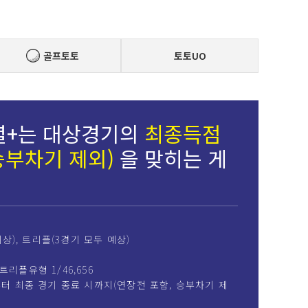
골프토토
토토UO
셜+는 대상경기의
최종득점
승부차기 제외)
을 맞히는 게
예상), 트리플(3경기 모두 예상)
 트리플유형 1/46,656
터 최종 경기 종료 시까지(연장전 포함, 승부차기 제