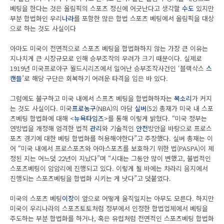
베팅을 한다는 것은 올림픽의 스포츠 정신에 어긋난다고 생각할
수도
있지만
부분 합법화인 우리
나라
를 포함한 많은 합법 스포츠 베팅에서 올림픽을 대상
으로 하는 것도 사실이다
아마도 미국이 전면적으로 스포츠 베팅을 합법화하지 않는 가장 큰 이유는
지나치게 큰 시장규모로 인해 승부조작의 우려가 크기 때문이다. 실제로
1919년 미국프로야구 월드시리즈에서 일어난 승부조작사건인 ‘블랙삭스
스
캔들
’로 해당 구단은 회복하기 어려운 타격을 입은 바 있다.
그럼에도 불구하고 미국 내에서 스프츠 베팅을 합법화하자는
목소리
가 커지
는 것도 사실이다. 미국
프로농구
(NBA)의 아담
실버
(52) 총재가 미국 내 스포
츠베팅 합법화에 대해 <
뉴욕타임즈
>를 통해 이렇게 밝혔다. “미국 정부는
연방법을 개정해 엄격한 법적
관리
와 기술적인
안전
방안을 바탕으로 프로스
포츠 경기에 대한 베팅 합법화를 허용해야한다”고 주장했다. 실버 총재는 이
어 “미국 내에서 프로스포츠와 아마스포츠를 보호하기 위한 법(PASPA)이 제
정된 지는 어느덧 22년이 지났다”며 “시대는 그동안 많이 변했고, 불법적인
스포츠베팅이 암암리에 진행되고 있다. 이렇게 될 바에는 차라리 음지에서
진행되는 스포츠베팅을 합법화 시키는 게 낫다”고 덧붙였다.
미국의 스포츠 베팅
이장
이 앞으로 어떻게 움직일지는 아무도 모른다. 하지만
미국이 우리나라의 스포츠토토처럼 정부에서 인정한 합법업체에서 베팅을
주도하는 부분 합법화를 하거나, 혹은 유럽처럼 전면적인 스포츠베팅 합법화