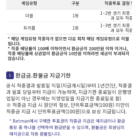
게임유형
구분
적중투표 결정 방
1~2번 경기 최종 득
더블
1등
과 모두 적중
1~3번 경기 최종 득
트리플
1등
과 모두 적중
* 해당 게임유형 적중자가 없으면 다음 회차 해당 게임유형으로 이월
됩니다.
* 적중 배당률이 100배 이하이면서 환급금이 200만원 이하 이거나,
적중 배당률에 상관없이 환급금이 10만원 이하라면 세금이 부과되지
않습니다.
환급금.환불금 지급기한
6
공식 적중결과 발표일 익일(지급개시일)부터 1년간(단, 적중결
과 발표 당일부터 지급이 가능하며, 지급기한 종료일이 은행영
업일이 아닌 경우에는 익영업일을 지급기한 종료일로 함)
※ 적중금 지급 시 원단위 절상, 단위투표금액(100원) 미만의
적중금 지급 시 단위투표금액(100원)으로 보상 지급됩니다.
* Betman에서 구매한 투표권의 적중금 지급은 예치금이나 환급
통장 중 하나를 선택하여 환급받을 수 있으며, 환불금은 회원님의
예치금으로 자동 환불됩니다.