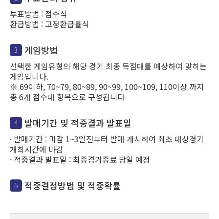
투표방법 : 점수식
환급방법 : 고정환급률식
게임방법
3
선택한 게임유형의 해당 경기 최종 득점대를 예상하여 맞히는
게임입니다.
※ 69이하, 70~79, 80~89, 90~99, 100~109, 110이상 까지
총 6개 점수대 항목으로 구성됩니다
발매기간 및 적중결과 발표일
4
· 발매기간 : 마감 1~3일전부터 발매 개시하여 최초 대상경기
개최시간에 마감
· 적중결과 발표일 : 최종경기종료 당일 예정
적중결정방법 및 적중확률
5