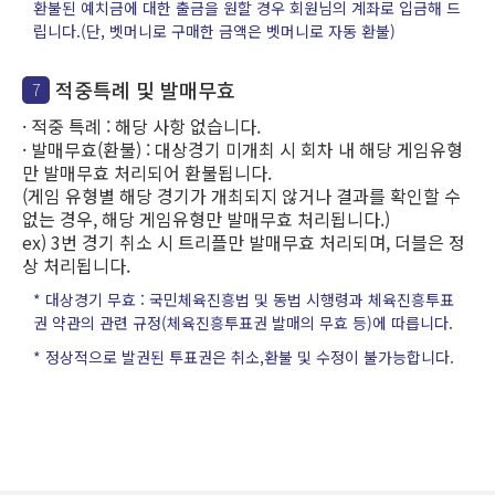
환불된 예치금에 대한 출금을 원할 경우 회원님의 계좌로 입금해 드
립니다.(단, 벳머니로 구매한 금액은 벳머니로 자동 환불)
적중특례 및 발매무효
7
· 적중 특례 : 해당 사항 없습니다.
· 발매무효(환불) : 대상경기 미개최 시 회차 내 해당 게임유형
만 발매무효 처리되어 환불됩니다.
(게임 유형별 해당 경기가 개최되지 않거나 결과를 확인할 수
없는 경우, 해당 게임유형만 발매무효 처리됩니다.)
ex) 3번 경기 취소 시 트리플만 발매무효 처리되며, 더블은 정
상 처리됩니다.
* 대상경기 무효 : 국민체육진흥법 및 동법 시행령과 체육진흥투표
권 약관의 관련 규정(체육진흥투표권 발매의 무효 등)에 따릅니다.
* 정상적으로 발권된 투표권은 취소,환불 및 수정이 불가능합니다.