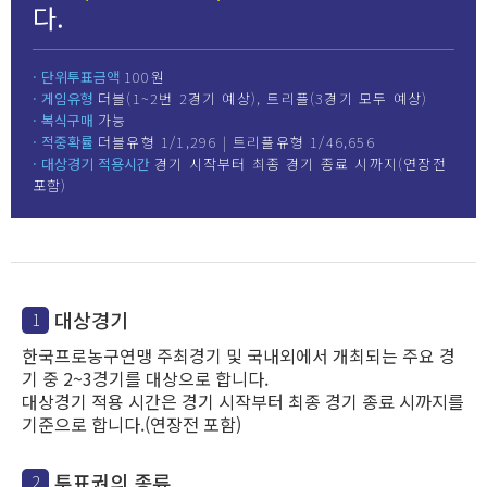
다.
· 단위투표금액
100원
· 게임유형
더블(1~2번 2경기 예상), 트리플(3경기 모두 예상)
· 복식구매
가능
· 적중확률
더블유형 1/1,296 | 트리플유형 1/46,656
· 대상경기 적용시간
경기 시작부터 최종 경기 종료 시까지(연장전
포함)
대상경기
1
한국프로농구연맹 주최경기 및 국내외에서 개최되는 주요 경
기 중 2~3경기를 대상으로 합니다.
대상경기 적용 시간은 경기 시작부터 최종 경기 종료 시까지를
기준으로 합니다.(연장전 포함)
투표권의 종류
2