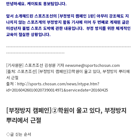
안녕하세요. 케이토토 홍보팀입니다.
앞서 소개해드린 스포츠조선의 [부정방지 캠페인 1탄] 아무리 강조해도 지
나치지 않는 스포츠계의 부정방지 활동 기사에 이어 두 번째로 게재된 글은
미성년자 불법 스포츠 도박에 관한 내용입니다. 부정 방지를 위한 체계적인
교육이 절실한 상황입니다.
---------------------------------------------------------------------------------
--------------------------------------
[기사원문] 스포츠조선 김성원 기자 newsme@sportschosun.com
[출처: 스포츠조선] [부정방지 캠페인]②학원이 울고 있다, 부정방지 뿌리에
서 근절
출처 :
http://sports.chosun.com/news/ntype.htm?
id=201604260100207390014971&servicedate=20160425
[부정방지 캠페인]②학원이 울고 있다, 부정방지
뿌리에서 근절
◇글 싣는 순서