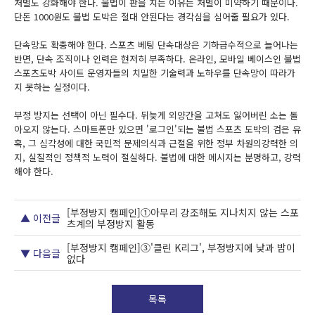
처벌도 강화해야 한다. 불법이 판을 치는 이유는 처벌이 미약하기 때문이다.
단돈 1000원도 불법 도박은 절대 안된다는 경각심을 심어줄 필요가 있다.
단속망도 확충해야 한다. 스포츠 베팅 단속대상은 기하급수적으로 늘어나는
반면, 단속 조직이나 인력은 현저히 부족하다. 온라인, 모바일 베이스인 불법
스포츠도박 사이트 운영자들의 치밀한 기술력과 노하우를 단속망이 따라가
지 못하는 실정이다.
부정 방지는 선택이 아닌 필수다. 뒤늦게 외양간을 고쳐도 잃어버린 소는 돌
아오지 않는다. 스마트폰만 있으면 '로그인'되는 불법 스포츠 도박의 검은 유
혹, 그 심각성에 대한 국민적 문제의식과 근절을 위한 정부 차원의강력한 의
지, 실질적인 정책적 노력이 절실하다. 불법에 대한 메시지는 분명하고, 강력
해야 한다.
[부정방지 캠페인]①아무리 강조해도 지나치지 않는 스포
▲ 이전글
츠계의 부정방지 활동
[부정방지 캠페인]③'클린 K리그', 부정방지에 낮과 밤이
▼ 다음글
없다
목록