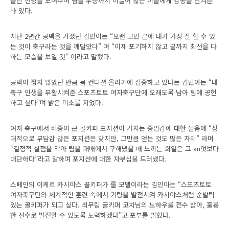
들린 선방을 보여주며 팀을 우승까지 이끌어 많은 이들에게 감동을 안겨준
바 있다.
지난 2년간 공백을 가졌던 김민아는 “오랜 고민 끝에 내가 가장 잘 할 수 있
는 것이 축구라는 것을 깨달았다” 며 “이제 포기하지 않고 끝까지 최선을 다
하는 모습을 보일 것” 이라고 말했다.
공백이 짧지 않았던 만큼 몸 컨디션 올리기에 집중하고 있다는 김민아는 “내
축구 인생을 부활시켜준 스포츠토토 여자축구단에 오래도록 남아 팀에 공헌
하고 싶다”며 밝은 미소를 지었다.
여자 축구에서 비중이 큰 골키퍼 포지션이 가지는 중압감에 대한 물음에 “상
대적으로 부담감 많은 포지션은 맞지만, 그만큼 얻는 것도 많은 자리” 라며
“결정적 실점을 막아 팀을 패배에서 구해냈을 때 느끼는 희열은 그 an엇보다
대단하다”라고 말하며 포지션에 대한 자부심을 드러냈다.
스페인의 이케르 카시야스 골키퍼가 롤 모델이라는 김민아는 “스포츠토토
여자축구단의 체계적인 훈련 속에서 기량을 발전시켜 카시야스처럼 순발력
있는 골키퍼가 되고 싶다. 최무림 골키퍼 코치님의 노하우를 전수 받아, 훌륭
한 선수로 발전할 수 있도록 노력하겠다”고 포부를 밝혔다.