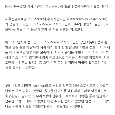
[OSEN=우충원 기자] ‘구미스포츠토토, 새 얼굴과 함께 WK리그 돌풍 예약!’.
체육진흥투표권 스포츠토토의 수탁사업자인 케이토토(www.ktoto.co.kr)
가 운영하고 있는 구미스포츠토토 여자축구단이 최유리, 강민지, 김민아, 하
은혜 등 젊은 피의 등장과 함께 올 시즌 돌풍을 예고했다.
어느덧 6년차에 접어든 구미스포츠토토 여자축구단은 창단 때부터 함께 손
발을 맞춘 손종석 감독의 지휘 아래 한해 한해 발전된 기량을 선보이며, 이제
는 리그 중위권에 안착한 모습이다. 지난 시즌에는 후반기 들어 선수들의 부
상과 피로누적이 겹치면서 최종 리그 5위로 아쉬운 마무리를 지었지만, 시즌
초반에는 선두를 달리는 등 오랜 기간 동안 상위권에 머물며 앞으로의 가능
성을 충분히 보여줬다.
3월 14일로 예정된 2016 WK리그 개막을 앞두고 만난 스포츠토토 여자축구
단에는 많은 변화가 있었다. 올 2월 연고지를 대전에서 구미로 이전하면서
축구환경이 달라졌고, 무려 9명의 선수가 드래프트와 영입을 통해 입단하며
선수단 구성이 대폭 바뀌었다. 이런 주요한 변화가 있었던 만큼 그 어느 때보
다도 새롭게 합류한 자원들의 활약이 중요해진 시점이다.