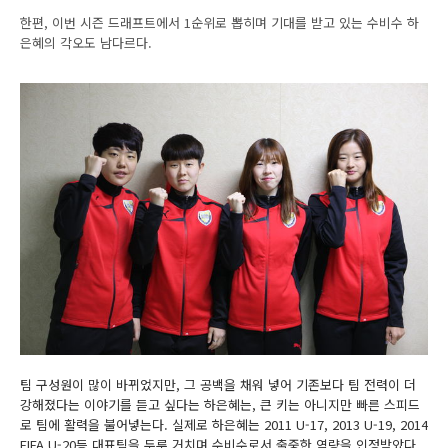
한편, 이번 시즌 드래프트에서 1순위로 뽑히며 기대를 받고 있는 수비수 하
은혜의 각오도 남다르다.
팀 구성원이 많이 바뀌었지만, 그 공백을 채워 넣어 기존보다 팀 전력이 더
강해졌다는 이야기를 듣고 싶다는 하은혜는, 큰 키는 아니지만 빠른 스피드
로 팀에 활력을 불어넣는다. 실제로 하은혜는 2011 U-17, 2013 U-19, 2014
FIFA U-20등 대표팀을 두루 거치며 수비수로서 출중한 역량을 인정받았다.