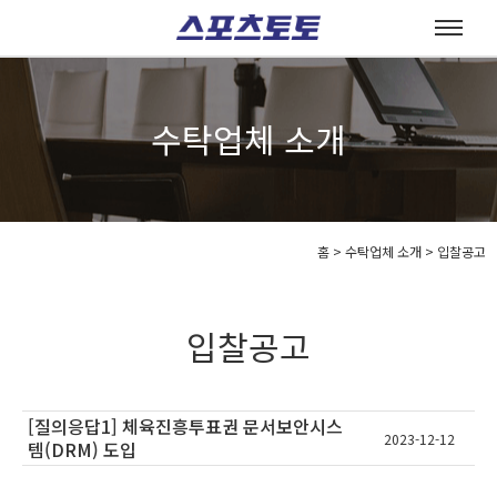
수탁업체 소개
홈
>
수탁업체 소개 >
입찰공고
입찰공고
[질의응답1] 체육진흥투표권 문서보안시스
2023-12-12
템(DRM) 도입