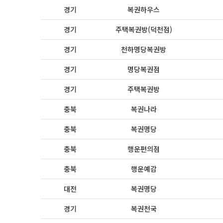
경기
복권하우스
경기
주택복권방(덕천점)
경기
천하명당복권방
경기
명당복권점
경기
주택복권방
충북
복권나라
충북
복권명당
충북
행운편의점
충북
행운예감
대전
복권명당
경기
복권천국