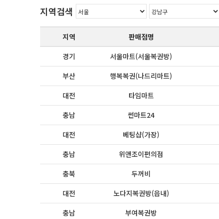
지역검색
지역
판매점명
경기
서울마트(서울복권방)
부산
행복복권(나드리마트)
대전
타임마트
충남
썬마트24
대전
베팅샵(가장)
충남
위앤조이편의점
충북
두꺼비
대전
노다지복권방(읍내)
충남
부여복권방