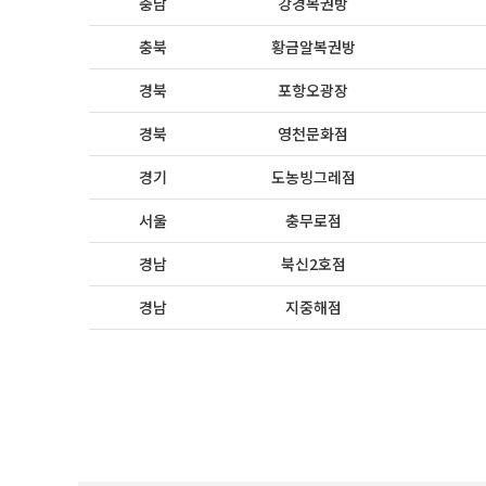
충남
강경복권방
충북
황금알복권방
경북
포항오광장
경북
영천문화점
경기
도농빙그레점
서울
충무로점
경남
북신2호점
경남
지중해점