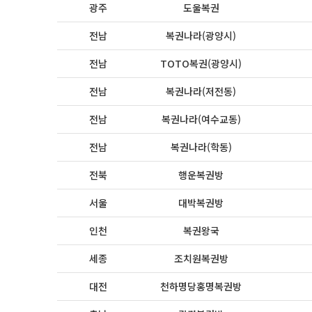
광주
도울복권
전남
복권나라(광양시)
전남
TOTO복권(광양시)
전남
복권나라(저전동)
전남
복권나라(여수교동)
전남
복권나라(학동)
전북
행운복권방
서울
대박복권방
인천
복권왕국
세종
조치원복권방
대전
천하명당홍명복권방