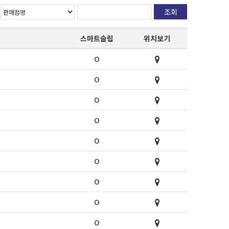
조회
스마트슬립
위치보기
O
O
O
O
O
O
O
O
O