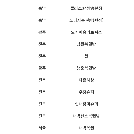
충남
플러스24쌍용본점
충남
노다지복권방(원성)
광주
오케이홈네트웍스
전북
남원복권방
전북
썬
광주
행운복권방
전북
다온하랑
전북
우정슈퍼
전북
현대장미슈퍼
전북
대박찬스복권방
서울
대박복권