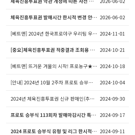
체육진흥투표권 약관 개정에 따른 사전 안
2026-06-02
내문
체육진흥투표권 발매시간 한시적 변경 안내
2026-06-02
(한국팀 조별리그 경기일)
[베트맨] 2024년 한국프로야구 우리팀 우승
2024-11-01
기원! 이벤트 당첨자 관련 안내
[중요]체육진흥투표권 적중결과 조회용 QR
2024-10-21
코드 서비스 도입 안내
[베트맨] 뜨거운 겨울의 시작! 프로농구★프
2024-10-18
로배구 개막 스페셜 이벤트
[안내] 2024년 10월 2주차 프로토 승부식 2
2024-10-04
개 회차 편성 안내
2024년 체육진흥투표권 신규 판매인(추가)
2024-09-30
모집 안내
프로토 승부식 113회차 발매마감시간 특이
2024-09-17
사항 공지
2024 프로토 승부식 유형 및 리그 한시적
2024-09-11