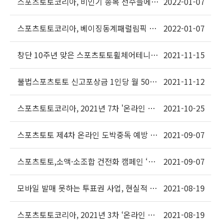
스포츠토토코리아, 비인기 종목 선수들에
2022-01-07
따뜻한 후원
스포츠토토코리아, 베이징동계패럴림픽 선
2022-01-07
수단에 후원금 전달
창단 10주년 맞은 스포츠토토휠체어테니스
2021-11-15
팀, 세계 정상급 무대 도전한다
불법스포츠토토 신고포상금 1인당 월 500
2021-11-12
만원으로 대폭 상향
스포츠토토코리아, 2021년 7차 '온라인 도
2021-10-25
박중독 예방 캠페인'
스포츠토토 제4차 온라인 도박중독 예방 캠
2021-09-07
페인 전개
스포츠토토,소액·소조합 건전화 캠페인 ‘소
2021-09-07
소한 행복이 있는 건전한 토토생활’ 개최
모바일 발매 못하는 투표권 사업, 현실적 제
2021-08-19
도 개선 절실
스포츠토토코리아, 2021년 3차 ‘온라인 도
2021-08-19