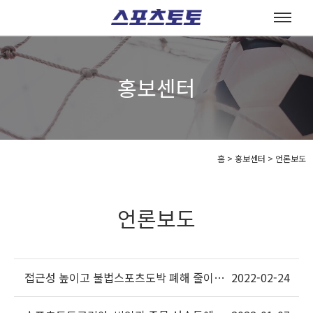
홍보센터
홈
>
홍보센터 >
언론보도
언론보도
접근성 높이고 불법스포츠도박 폐해 줄이
2022-02-24
고…프로토 승부식 '한경기구매' 개시