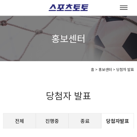
홍보센터
홈
>
홍보센터 >
당첨자 발표
당첨자 발표
전체
진행중
종료
당첨자발표