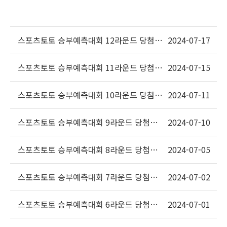
스포츠토토 승부예측대회 12라운드 당첨자
2024-07-17
안내
스포츠토토 승부예측대회 11라운드 당첨자
2024-07-15
안내
스포츠토토 승부예측대회 10라운드 당첨자
2024-07-11
안내
스포츠토토 승부예측대회 9라운드 당첨자
2024-07-10
안내
스포츠토토 승부예측대회 8라운드 당첨자
2024-07-05
안내
스포츠토토 승부예측대회 7라운드 당첨자
2024-07-02
안내
스포츠토토 승부예측대회 6라운드 당첨자
2024-07-01
안내