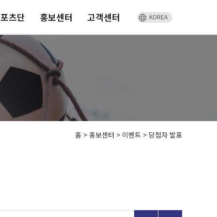
스포츠단
홍보센터
고객센터
KOREA
홈
>
홍보센터 >
이벤트 >
당첨자 발표