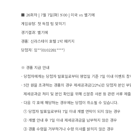
■ 26회차 | 7월 7일(화) 9:00 | 미국 vs 벨기에
게임유형: 첫 득점 팀 맞히기
경기결과: 벨기에
경품: 신라스테이 호텔 1박 패키지
당첨자: 임**(0102281****)
※ 경품 지급 안내
- 당첨자에게는 당첨자 발표일로부터 영업일 기준 7일 이내 이벤트 참
- 5만 원을 초과하는 경품의 경우 제세공과금(22%)은 당첨자 본인 부
제세공과금 처리 및 본인 확인을 위해 신분증 사본 등 관련 서류 제출
- 다음 각 호에 해당하는 경우에는 당첨이 취소될 수 있습니다.
① 당첨자 발표일로부터 7일 이내 개별 연락이 되지 않는 경우
② 개별 안내 후 7일 이내 제세공과금을 납부하지 않은 경우
③ 경품 수령을 거부하거나 수령 의사를 밝히지 않은 경우