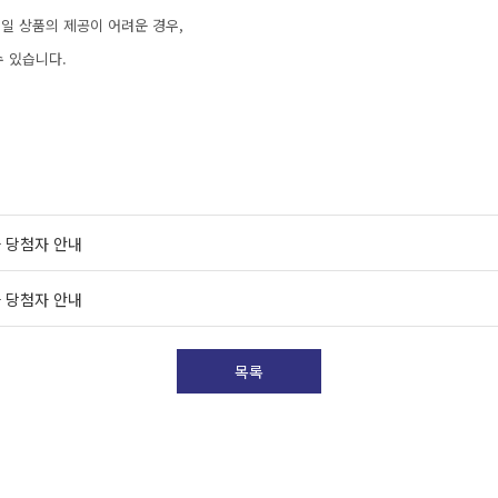
동일 상품의 제공이 어려운 경우,
 있습니다.
 당첨자 안내
 당첨자 안내
목록