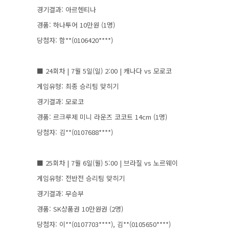
경기결과: 아르헨티나
경품: 하나투어 10만원 (1명)
당첨자: 함**(0106420****)
■ 24회차 | 7월 5일(일) 2:00 | 캐나다 vs 모로코
게임유형: 최종 승리팀 맞히기
경기결과: 모로코
경품: 르크루제 미니 라운즈 코코트 14cm (1명)
당첨자: 김**(0107688****)
■ 25회차 | 7월 6일(월) 5:00 | 브라질 vs 노르웨이
게임유형: 전반전 승리팀 맞히기
경기결과: 무승부
경품: SK상품권 10만원권 (2명)
당첨자: 이**(0107703****), 김**(0105650****)