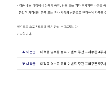
- 경품 배송 과정에서 상품의 품절, 단종 또는 기타 불가피한 사유로 
동일한 가격대의 동급 또는 유사 사양의 상품으로 변경하여 지급될 수
앞으로도 스포츠토토에 많은 관심 부탁드립니다.
감사합니다.
▲ 이전글
미적중 영수증 등록 이벤트 주간 프리쿠폰 4주차
▼ 다음글
미적중 영수증 등록 이벤트 주간 프리쿠폰 5주차