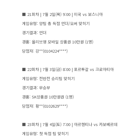
■ 21회차 | 7월 2일(목) 9:00 | 미국 vs 보스니아
게임유형: 양팀 총 득점 언더/오버 맞히기
경기결과: 언더
경품: 올리브영 모바일 상품권 10만원 (1명)
당첨자: 강**(0104224****)
■ 22회차 | 7월 3일(금) 8:00 | 포르투갈 vs 크로아티아
게임유형: 전반전 승리팀 맞히기
경기결과: 무승부
경품: SK상품권 10만원권 (1명)
당첨자: 황**(0102629****)
■ 23회차 | 7월 4일(토) 7:00 | 아르헨티나 vs 카보베르데
게임유형: 첫 득점 팀 맞히기