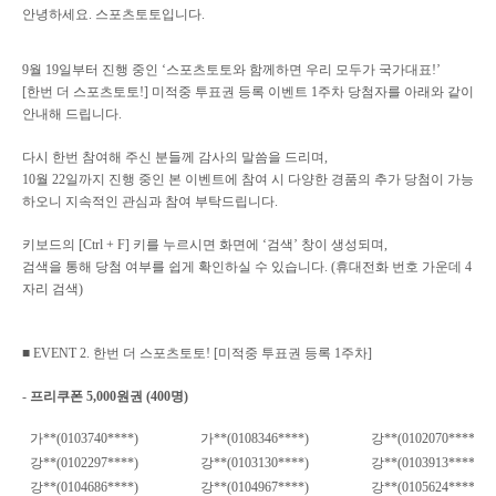
안녕하세요
.
스포츠토토입니다
.
9
월
19
일부터 진행 중인
‘
스포츠토토와 함께하면 우리 모두가 국가대표
!’
[
한번 더 스포츠토토
!]
미적중 투표권 등록 이벤트 1주차 당첨자를 아래와 같이
안내해 드립니다
.
다시 한번 참여해 주신 분들께 감사의 말씀을 드리며
,
10
월
22
일까지 진행 중인 본 이벤트에 참여 시 다양한 경품의 추가 당첨이 가능
하오니 지속적인 관심과 참여 부탁드립니다
.
키보드의
[Ctrl + F]
키를 누르시면 화면에
‘
검색
’
창이 생성되며
,
검색을 통해 당첨 여부를 쉽게 확인하실 수 있습니다
. (
휴대전화 번호 가운데
4
자리 검색
)
■
EVENT 2.
한번 더 스포츠토토
! [
미적중 투표권 등록
1주
차
]
-
프리쿠폰
5,000
원권
(400
명
)
가
**(0103740****)
가
**(0108346****)
강
**(0102070****)
강
**(0102297****)
강
**(0103130****)
강
**(0103913****)
강
**(0104686****)
강
**(0104967****)
강
**(0105624****)