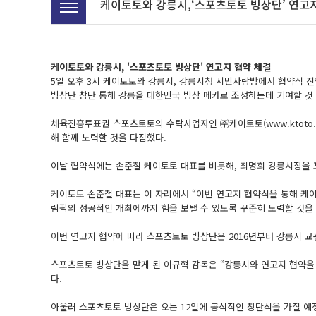
케이토토와 강릉시,‘스포츠토토 빙상단’ 연고
케이토토와 강릉시, '스포츠토토 빙상단' 연고지 협약 체결
5일 오후 3시 케이토토와 강릉시, 강릉시청 시민사랑방에서 협약식 
빙상단 창단 통해 강릉을 대한민국 빙상 메카로 조성하는데 기여할 것
체육진흥투표권 스포츠토토의 수탁사업자인 ㈜케이토토(www.ktoto.c
해 함께 노력할 것을 다짐했다.
이날 협약식에는 손준철 케이토토 대표를 비롯해, 최명희 강릉시장을 포
케이토토 손준철 대표는 이 자리에서 “이번 연고지 협약식을 통해 케이
림픽의 성공적인 개최에까지 힘을 보탤 수 있도록 꾸준히 노력할 것을 
이번 연고지 협약에 따라 스포츠토토 빙상단은 2016년부터 강릉시 
스포츠토토 빙상단을 맡게 된 이규혁 감독은 “강릉시와 연고지 협약을
다.
아울러 스포츠토토 빙상단은 오는 12일에 공식적인 창단식을 가질 예정