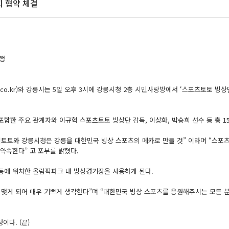
지 협약 체결
진행
o.kr)와 강릉시는 5일 오후 3시에 강릉시청 2층 시민사랑방에서 ‘스포츠토토 빙상
함한 주요 관계자와 이규혁 스포츠토토 빙상단 감독, 이상화, 박승희 선수 등 총 1
토토와 강릉시청은 강릉을 대한민국 빙상 스포츠의 메카로 만들 것” 이라며 “스포츠토
약속한다” 고 포부를 밝혔다.
교동에 위치한 올림픽파크 내 빙상경기장을 사용하게 된다.
 맺게 되어 매우 기쁘게 생각한다”며 “대한민국 빙상 스포츠를 응원해주시는 모든 
이다. (끝)