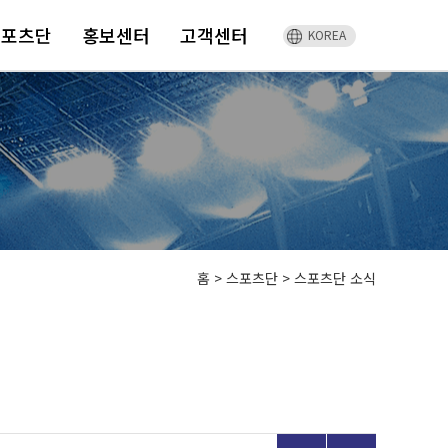
스포츠단
홍보센터
고객센터
KOREA
홈
>
스포츠단 >
스포츠단 소식