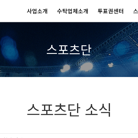
사업소개
수탁업체소개
투표권센터
스포츠단
스포츠단 소식