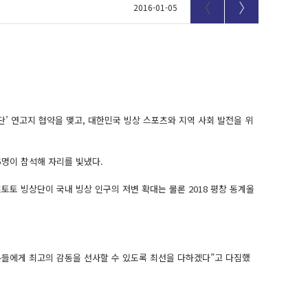
〈
〉
2016-01-05
단’ 연고지 협약을 맺고, 대한민국 빙상 스포츠와 지역 사회 발전을 위
5명이 참석해 자리를 빛냈다.
토 빙상단이 국내 빙상 인구의 저변 확대는 물론 2018 평창 동계올
분들에게 최고의 감동을 선사할 수 있도록 최선을 다하겠다”고 다짐했