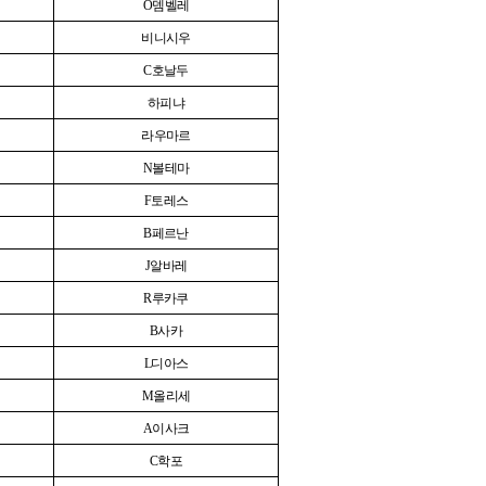
O
뎀벨레
비니시우
C
호날두
하피냐
라우마르
N
볼테마
F
토레스
B
페르난
J
알바레
R
루카쿠
B
사카
L
디아스
M
올리세
A
이사크
C
학포