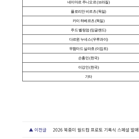
네이마르 주니오르
(
브라질
)
플로리안 비르츠
(
독일
)
카이 하베르츠
(
독일
)
주드 벨링엄
(
잉글랜드
)
다르윈 누네스
(
우루과이
)
무함마드 살라흐
(
이집트
)
손흥민
(
한국
)
이강인
(
한국
)
기타
▲ 이전글
2026 북중미 월드컵 프로토 기록식 스페셜 발매