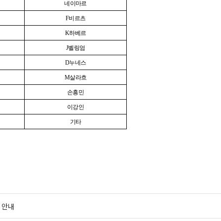
네이마르
F
비르츠
K
하베르
J
벨링엄
D
누네스
M
살라흐
손흥민
이강인
기타
 안내