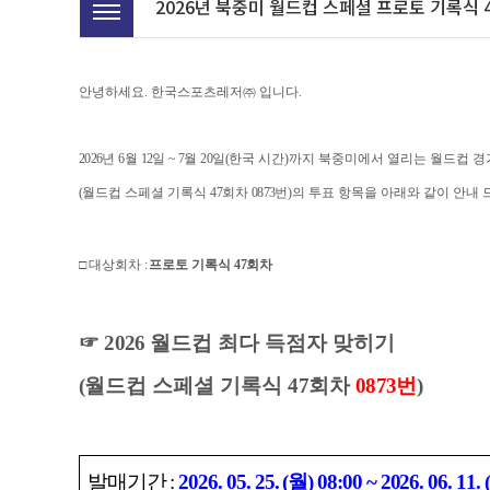
2026년 북중미 월드컵 스페셜 프로토 기록식 4
안녕하세요. 한국스포츠레저㈜ 입니다.
2026
년
6
월
12
일
~ 7
월
20
일
(
한국 시간
)
까지 북중미에서 열리는 월드컵 
(
월드컵 스페셜 기록식
47
회차
0873
번
)
의 투표 항목을 아래와 같이 안내
□
대상회차
:
프로토 기록식
47
회차
☞
2026
월드컵 최다 득점자 맞히기
(
월드컵 스페셜 기록식
47
회차
0873
번
)
발매기간
:
2026. 05. 25. (
월
) 08:00 ~ 2026. 06. 11. (