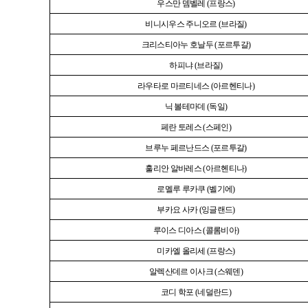
우스만 뎀벨레
(
프랑스
)
비니시우스 주니오르
(
브라질
)
크리스티아누 호날두
(
포르투갈
)
하피냐
(
브라질
)
라우타로 마르티네스
(
아르헨티나
)
닉 볼테마데
(
독일
)
페란 토레스
(
스페인
)
브루누 페르난드스
(
포르투갈
)
훌리안 알바레스
(
아르헨티나
)
로멜루 루카쿠
(
벨기에
)
부카요 사카
(
잉글랜드
)
루이스 디아스
(
콜롬비아
)
미카엘 올리세
(
프랑스
)
알렉산데르 이사크
(
스웨덴
)
코디 학포
(
네덜란드
)