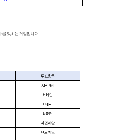
자
)
를 맞히는 게임입니다
.
투표항목
K
음바페
H
케인
L
메시
E
홀란
라민야말
M
오야르