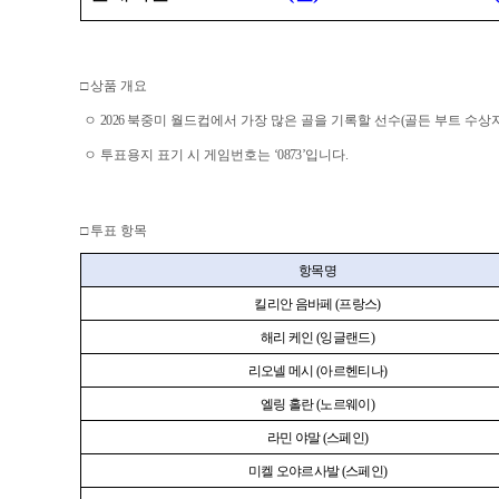
□
상품 개요
ㅇ
2026
북중미 월드컵에서 가장 많은 골을 기록할 선수
(
골든 부트 수상
ㅇ 투표용지 표기 시 게임번호는
‘0873’
입니다
.
□
투표 항목
항목명
킬리안 음바페
(
프랑스
)
해리 케인
(
잉글랜드
)
리오넬 메시
(
아르헨티나
)
엘링 홀란
(
노르웨이
)
라민 야말
(
스페인
)
미켈 오야르사발
(
스페인
)