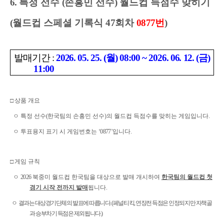
6.
특정 선수
(
손흥민 선수
)
월드컵 득점수 맞히기
(
월드컵 스페셜 기록식
47
회차
0877
번
)
발매기간
:
2026. 05. 25. (
월
) 08:00 ~ 2026. 06. 12. (
금
)
11:00
□
상품 개요
ㅇ 특정 선수
(
한국팀의 손흥민 선수
)
의 월드컵 득점수를 맞히는 게임입니다
.
ㅇ 투표용지 표기 시 게임번호는
‘0877’
입니다
.
□
게임 규칙
ㅇ
2026
북중미 월드컵 한국팀을 대상으로 발매 개시하여
한국팀의 월드컵 첫
경기 시작 전까지 발매
됩니다
.
ㅇ
결과는
대상경기단체의 발표에
따릅니다
. (
페널티킥
,
연장전 득점은 인정되지만 자책골
과 승부차기 득점은 제외됩니다
.)