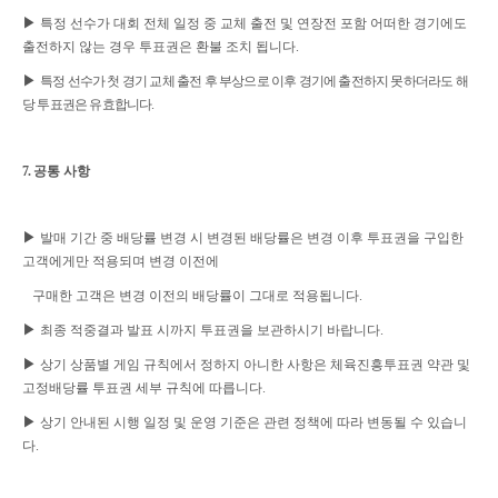
▶
특정 선수가 대회 전체 일정 중 교체 출전 및 연장전 포함 어떠한 경기에도
출전하지 않는 경우 투표권은 환불 조치 됩니다
.
▶
특정 선수가 첫 경기 교체 출전 후 부상으로 이후 경기에 출전하지 못하더라도 해
당 투표권은 유효합니다
.
7.
공통 사항
▶
발매 기간 중 배당률 변경 시 변경된 배당률은 변경 이후 투표권을 구입한
고객에게만 적용되며 변경 이전에
구매한 고객은 변경 이전의 배당률이 그대로 적용됩니다
.
▶
최종 적중결과 발표 시까지 투표권을 보관하시기 바랍니다
.
▶
상기 상품별 게임 규칙에서 정하지 아니한 사항은 체육진흥투표권 약관 및
고정배당률 투표권 세부 규칙에 따릅니다
.
▶
상기 안내된 시행 일정 및 운영 기준은 관련 정책에 따라 변동될 수 있습니
다
.