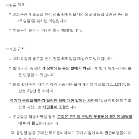
□
상품 개요
ㅇ
2026
북중미 월드컵 본선 진출
48
개 팀을 대상으로 월드컵 결승전 승리팀
(
우승팀
)
을 맞히는 게임입니다
.
ㅇ 투표용지 표기 시 게임번호는
‘0878’
입니다
.
□
게임 규칙
ㅇ
2026
북중미 월드컵 본선 진출
48
개 팀을 대상으로 발매됩니다
.
ㅇ 발매 기간 중
경기가 진행되는 동안 발매가 차단
되며
,
발매 재개 시 배당률
은 변경될 수 있습니다
.
ㅇ 최초
48
개 팀에 대한 각각의 우승 배당률이 제시되며 조별리그
, 32
강전
, 16
강전
, 8
강전 등 각각의
경기가 종료될 때마다 탈락한 팀에 대한 발매는 차단
되며
,
상위 라운드 진출
팀을 대상으로
배당률이 조정
됩니다
.
ㅇ 우승팀을 적중하였을 경우
,
고객은 본인이 구입한 투표권에 표기된 배당률
에 따라 환급
받게 됩니다
.
즉
,
동일한 팀을 구매한 투표권이더라도 구매 시점에 따라 환급배당률이 다