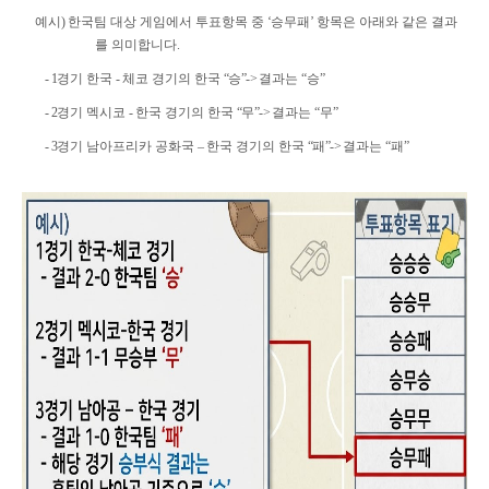
예시
)
한국팀 대상 게임에서 투표항목 중
‘
승무패
’
항목은 아래와 같은 결과
를 의미합니다
.
-
1
경기 한국
-
체코 경기의 한국
“
승
”->
결과는
“
승
”
-
2
경기 멕시코
-
한국 경기의 한국
“
무
”->
결과는
“
무
”
-
3
경기 남아프리카 공화국
–
한국 경기의 한국
“
패
”->
결과는
“
패
”