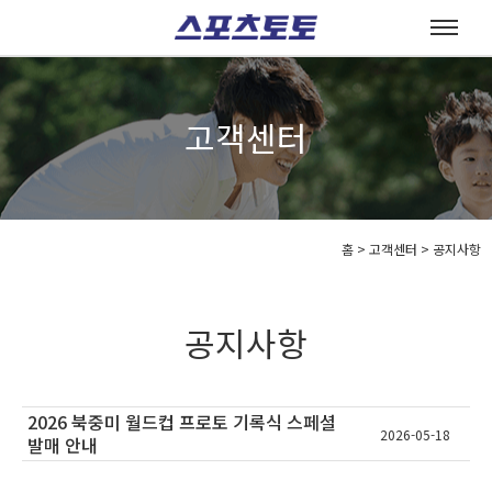
고객센터
홈
>
고객센터 >
공지사항
공지사항
2026 북중미 월드컵 프로토 기록식 스페셜
2026-05-18
발매 안내