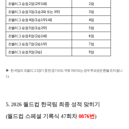
2
(2
1
)
2
조별리그 승점
점
무
패
점
3
(1
2
3
)
3
조별리그 승점
점
승
패 또는
무
점
4
(1
1
1
)
4
조별리그 승점
점
승
무
패
점
5
(1
2
)
5
조별리그 승점
점
승
무
점
6
(2
1
)
6
조별리그 승점
점
승
패
점
7
(2
1
)
7
조별리그 승점
점
승
무
점
9
(3
)
9
조별리그 승점
점
승
점
▶
한
국팀의 조별리그
3
경기 중 한 경기라도 무효 처리되는 경우 투표권은 환불 조치 됩니
다
.
5. 2026
월드컵 한국팀 최종 성적 맞히기
(
월드컵 스페셜 기록식
47
회차
0876
번
)