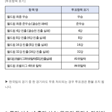
[
투표항목 표기
]
항 목 명
투표항목 표기
월드컵 최종 우승
우승
(
)
월드컵 최종 준우승
결승전 패배
준우승
4
(
)
4
월드컵
강 진출
결승전 진출 실패
강
8
(4
)
8
월드컵
강 진출
강 진출 실패
강
16
(8
)
16
월드컵
강 진출
강 진출 실패
강
32
(16
)
32
월드컵
강 진출
강 진출 실패
강
3
(32
)
A3
월드컵 조별리그
위로 탈락
강 진출 실패
위탈락
4
A4
월드컵 조별리그
위로 탈락
위탈락
▶
한국팀의 경기 중 한 경기라도 무효 처리되는 경우 투표권은 환불 조치 됩
니다
.