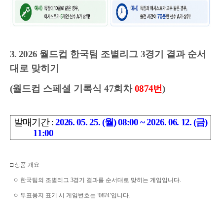
3. 2026
월드컵 한국팀 조별리그
3
경기 결과 순서
대로 맞히기
(
월드컵 스페셜 기록식
47
회차
0874
번
)
발매기간
:
2026. 05. 25. (
월
) 08:00 ~ 2026. 06. 12. (
금
)
11:00
□
상품 개요
ㅇ 한국팀의 조별리그
3
경기 결과를 순서대로 맞히는 게임입니다
.
ㅇ 투표용지 표기 시 게임번호는
‘0874’
입니다
.