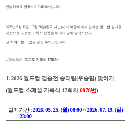
안녕하세요. 한국스포츠레저㈜입니다.
2026
년
6
월
12
일
~ 7
월
20
일
(
한국 시간
)
까지 북중미에서 열리는 월드컵 경기를
대상으로 프로토 기록식 상품을 아래와 같이 발매하오니
,
고객 여러분의 많은 관심 부탁드립니다
.
□
대상회차
:
프로토 기록식
47
회차
1. 2026
월드컵 결승전 승리팀
(
우승팀
)
맞히기
(
월드컵 스페셜 기록식
47
회차
0878
번
)
발매기간
:
2026. 05. 25. (
월
) 08:00 ~ 2026. 07. 19. (
일
)
23:00