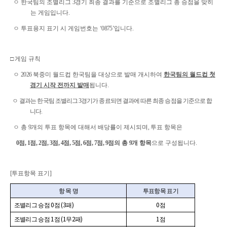
ㅇ 한국팀의 조별리그
3
경기 최종 결과를 기준으로 조별리그 총 승점을 맞히
는 게임입니다
.
ㅇ 투표용지 표기 시 게임번호는
‘0875’
입니다
.
□
게임 규칙
ㅇ
2026
북중미 월드컵 한국팀을 대상으로 발매 개시하여
한국팀의 월드컵 첫
경기 시작 전까지 발매
됩니다
.
ㅇ
결과는 한국팀 조별리그
3
경기가 종료되면 결과에 따른 최종 승점을 기준으로 합
니다
.
ㅇ
총
9
개의 투표 항목에 대해서 배당률이 제시되며
,
투표 항목은
0
점
, 1
점
, 2
점
, 3
점
, 4
점
, 5
점
, 6
점
, 7
점
, 9
점의 총
9
개 항목
으로 구성됩니다
.
[
투표항목 표기
]
항 목 명
투표항목 표기
0
(3
)
0
조별리그 승점
점
패
점
1
(1
2
)
1
조별리그 승점
점
무
패
점