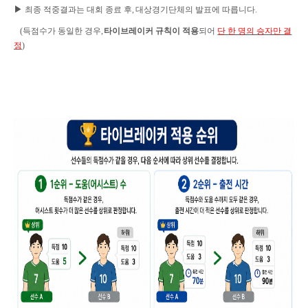
▶
최종 적중결과는 대회 종료 후
,
대상경기단체의 발표에 따릅니다
.
(
득점수가 동일한 경우
,
타이브레이커 규칙이 적용
되어
단 한 명의 승자만 결
정
)