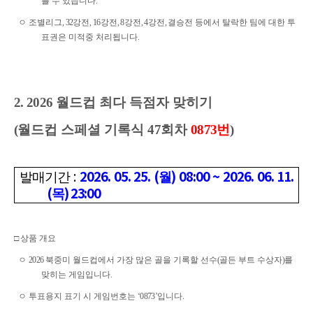
를 수 있습니다
.
ㅇ 조별리그
, 32
강전
, 16
강전
, 8
강전
, 4
강전
,
결승전 등에서 탈락한 팀에 대한 투
표권은 미적중 처리됩니다
.
2. 2026
월드컵 최다 득점자 맞히기
(
월드컵 스페셜 기록식
47
회차
0873
번
)
:
2026. 05. 25. (
) 08:00 ~ 2026. 06. 11.
발매기간
월
(
) 23:00
목
□
상품 개요
ㅇ
2026
북중미 월드컵에서 가장 많은 골을 기록할 선수
(
골든 부트 수상자
)
를
맞히는 게임입니다
.
ㅇ 투표용지 표기 시 게임번호는
‘0873’
입니다
.