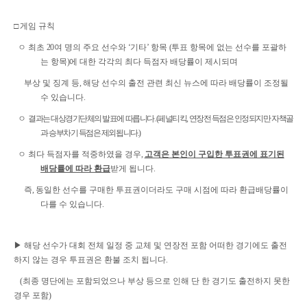
□
게임 규칙
ㅇ
최초
20
여 명의 주요 선수와
‘
기타
’
항목
(
투표 항목에 없는 선수를 포괄하
는 항목
)
에 대한 각각의 최다 득점자 배당률이 제시되며
부상 및 징계 등
,
해당 선수의 출전 관련 최신 뉴스에 따라 배당률이 조정될
수 있습니다
.
ㅇ
결과는
대상경기단체의 발표에
따릅니다
. (
페널티킥
,
연장전 득점은 인정되지만 자책골
과 승부차기 득점은 제외됩니다
.)
ㅇ 최다 득점자를 적중하였을 경우
,
고객은 본인이 구입한 투표권에 표기된
배당률에 따라 환급
받게 됩니다
.
즉
,
동일한 선수를 구매한 투표권이더라도 구매 시점에 따라 환급배당률이
다를 수 있습니다
.
▶ 해당 선수가 대회 전체 일정 중 교체 및 연장전 포함 어떠한 경기에도 출전
하지 않는 경우 투표권은 환불 조치 됩니다
.
(
최종 명단에는 포함되었으나 부상 등으로 인해 단 한 경기도 출전하지 못한
경우 포함
)