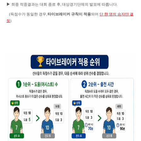
▶
최종 적중결과는 대회 종료 후
,
대상경기단체의 발표에 따릅니다
.
(
득점수가 동일한 경우
,
타이브레이커 규칙이 적용
되어
단 한 명의 승자만 결
정
)