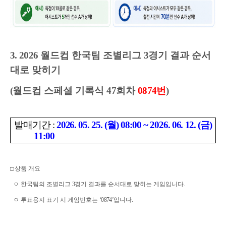
3. 2026
월드컵 한국팀 조별리그
3
경기 결과 순서
대로 맞히기
(
월드컵 스페셜 기록식
47
회차
0874
번
)
발매기간
:
2026. 05. 25. (
월
) 08:00 ~ 2026. 06. 12. (
금
)
11:00
□
상품 개요
ㅇ 한국팀의 조별리그
3
경기 결과를 순서대로 맞히는 게임입니다
.
ㅇ 투표용지 표기 시 게임번호는
‘0874’
입니다
.