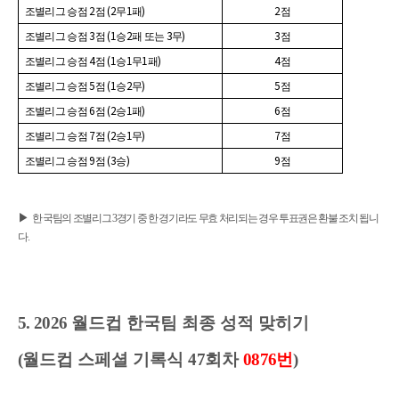
2
(2
1
)
2
조별리그 승점
점
무
패
점
3
(1
2
3
)
3
조별리그 승점
점
승
패 또는
무
점
4
(1
1
1
)
4
조별리그 승점
점
승
무
패
점
5
(1
2
)
5
조별리그 승점
점
승
무
점
6
(2
1
)
6
조별리그 승점
점
승
패
점
7
(2
1
)
7
조별리그 승점
점
승
무
점
9
(3
)
9
조별리그 승점
점
승
점
▶
한
국팀의 조별리그
3
경기 중 한 경기라도 무효 처리되는 경우 투표권은 환불 조치 됩니
다
.
5. 2026
월드컵 한국팀 최종 성적 맞히기
(
월드컵 스페셜 기록식
47
회차
0876
번
)