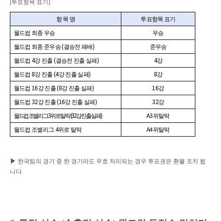
[
투표항목 표기
]
항 목 명
투표항목 표기
월드컵 최종 우승
우승
(
)
월드컵 최종 준우승
결승전 패배
준우승
4
(
)
4
월드컵
강 진출
결승전 진출 실패
강
8
(4
)
8
월드컵
강 진출
강 진출 실패
강
16
(8
)
16
월드컵
강 진출
강 진출 실패
강
32
(16
)
32
월드컵
강 진출
강 진출 실패
강
3
(32
)
A3
월드컵 조별리그
위로 탈락
강 진출 실패
위탈락
4
A4
월드컵 조별리그
위로 탈락
위탈락
▶
한국팀의 경기 중 한 경기라도 무효 처리되는 경우 투표권은 환불 조치 됩
니다
.