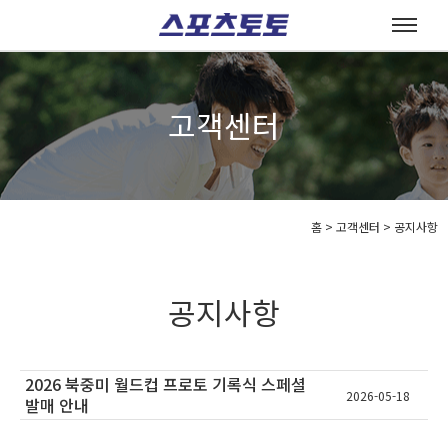
고객센터
홈
>
고객센터 >
공지사항
공지사항
2026 북중미 월드컵 프로토 기록식 스페셜
2026-05-18
발매 안내