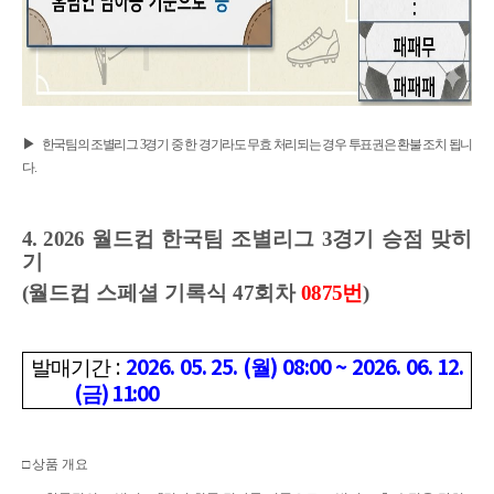
▶
한국팀의 조별리그
3
경기 중 한 경기라도 무효 처리되는 경우 투표권은 환불 조치 됩니
다
.
4. 2026
월드컵
한국팀 조별리그
3
경기 승점 맞히
기
(
월드컵 스페셜 기록식
47
회차
0875
번
)
:
2026. 05. 25. (
) 08:00 ~ 2026. 06. 12.
발매기간
월
(
) 11:00
금
□
상품 개요