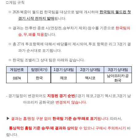
□
게임 규칙
ㅇ
2026
북중미 월드컵 한국팀을 대상으로 발매 개시하여
한국팀의 월드컵 첫
경기 시작 전까지 발매
됩니다
.
ㅇ
결과는 전
/
후반 종료 시
(
연장전
,
승부차기 제외
)
점수를 기준으로
한국팀의
승
,
무
,
패를 적용
합니다
.
ㅇ 총
27
개 투표항목에 대해서 배당률이 제시되며
,
투표 항목은 리그
3
경기 결
과가 순서대로 표기됩니다
.
ㅇ 한국팀 조별리그 상대 팀은 아래와 같습니다
.
(
)
1
2
3
게임번호
팀명
국가
경기 상대팀
경기 상대팀
경기 상대팀
남아프리카 공
0874
한국
체코
멕시코
화국
- 경기일정이 변경되어도
지정된 경기 순번
(1
경기 체코
, 2
경기 멕시코
, 3
경기 남
아프리카 공화국
)
은
변경되지 않습니다
.
▶
결과는 홈
/
원정 구분 없이
한국팀 기준 승
/
무
/
패로 표기
됩니다
.
따라서
,
통상적인 홈팀 기준 승
/
무
/
패 결과와 상이
할 수 있으니 구매시 주의하시기
바
랍니다
.