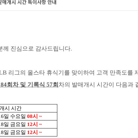
차 발매개시 시간 특이사항 안내
러분께 진심으로 감사드립니다
.
LB
리그의 올스타 휴식기를 맞이하여 고객 만족도를
 84
회차 및 기록식
57
회
차의 발매개시 시간이 다음과
개시 시간
16
일 수요일
08
시
~
18
일 금요일
12
시
~
18
일 금요일
12
시
~