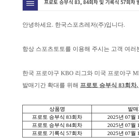
프로토 승부식 83, 84회차 및 기록식 57회
안녕하세요. 한국스포츠레저(주)입니다.
항상 스포츠토토를 이용해 주시는 고객 여
한국 프로야구
KBO
리그와 미국 프로야구
M
발매기간 확대를 위해
프로토 승부식
83
회차
,
상품명
발매
프로토 승부식
83
회차
2025
년
07
월
프로토 승부식
84
회차
2025
년
07
월
프로토 기록식
57
회차
2025
년
07
월