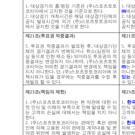
1.
대상경기의 홈
/
원정 기준은
(
주
)
스포츠토토
1.
대상
코리아에서 고지한 것을 기준으로 한다
.
㈜
에서
2.
대상경기 개최시간은 해당 대상경기단체의
2.
대상
공식 발표시간에 의거
(
주
)
스포츠토토코리아
공식 
에서 공지한 것을 기준으로 한다
.
공지한
제
21
조
(
투표권 적중결과
)
제
21
5.
투표권 적중결과가 발표된 후
,
대상경기단
5.
투
체의 경기결과가 번복되거나 취소
(
심판의 오
체의 
심 등으로 인한 제소 등
)
되더라도 투표권의 적
심 등
중결과는 변경되지 아니하며
, (
주
)
스포츠토토
중결과
코리아는 어떠한 경기결과의 변경에도 책임을
㈜
는 
지지 아니한다
.
단
, (
주
)
스포츠토토코리아에 귀
아니한
책사유가 있을 경우에는 적중결과를 수정 후
있는
재발표 할 수 있다
.
수 있
제
23
조
(
책임의 제한
)
제
23
1. (
주
)
스포츠토토코리아는 본 약관에 대한 사
1.
한
전 인식 및 이해의 부족으로 인해 발생할 수 있
인식 
는 고객의 손실에 대해서는 책임을 지지 아니
고객의
한다
.
다
.
2. (
주
)
스포츠토토코리아는 판매인 혹은 판매
2.
한
인에 의해 고용된 자의 판매점 계약내용 및 본
의해 
약관 위반에 의해 발생하는 고객의 손실에 대
위반에