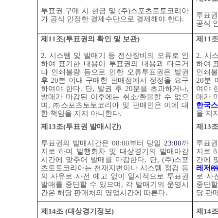
투표권 구매 시 현금 및
(
주
)
스포츠토토코리아
투표권
가 공식 인정한 결제수단으로 결제해야 한다
.
공식 
제
11
조
(
투표권의 확인 및 보관
)
제
11
2.
시스템 및 발매기 등 전산장비의 오류로 인
2.
시스
하여 표기한 내용이 투표권의 내용과 다르거
하여 
나 인쇄불량 등으로 인한 오류투표권은 발권
인쇄불
후
20
분 이내 구매한 판매점에서 정정을 요구
20
분 
하여야 한다
.
단
,
발권 후
20
분을 초과하거나
,
여야 
발매가 마감된 이후에는 취소
/
환불할 수 없으
매가 
며
, ㈜
스포츠토토코리아 및 판매인은 이에 대
한국스
한 책임을 지지 아니한다
.
을 지
제
13
조
(
투표권 발매시간
)
제
13
투표권의 발매시간은
08:00
부터 당일
23:00
까
투표권
지로 하며 발행회차 및 대상경기의 발매마감
지로 
시간에 맞추어 발매를 마감한다
.
단
, (
주
)
스포
간에 
츠토토코리아는 천재지변이나 시스템 점검 등
레저
㈜
의 사유로 사전 예고 없이 일시적으로 투표권
로 사
발매를 중단할 수 있으며
,
각 발매기의 운영시
중단할
간은 해당 판매처의 영업시간에 따른다
.
당 판
제
14
조
(
대상경기정보
)
제
14