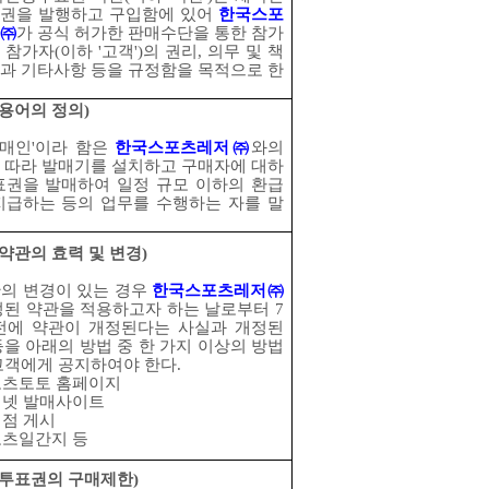
권을 발행하고 구입함에 있어
한국스포
㈜
가 공식 허가한 판매수단을 통한 참가
 참가자
(
이하
'
고객
')
의 권리
,
의무 및 책
과 기타사항 등을 규정함을 목적으로 한
용어의 정의
)
매인
'
이라 함은
한국스포츠레저
㈜
와의
 따라 발매기를 설치하고 구매자에 대하
표권을 발매하여 일정 규모 이하의 환급
지급하는 등의 업무를 수행하는 자를 말
약관의 효력 및 변경
)
의 변경이 있는 경우
한국스포츠레저
㈜
정된 약관을 적용하고자 하는 날로부터
7
전에 약관이 개정된다는 사실과 개정된
등을 아래의 방법 중 한 가지 이상의 방법
고객에게 공지하여야 한다
.
츠토토 홈페이지
넷 발매사이트
점 게시
츠일간지 등
투표권의 구매제한
)