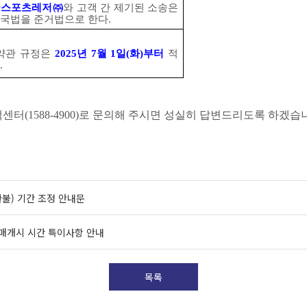
국스포츠레저
㈜
와 고객 간 제기된 소송은
국법을 준거법으로 한다
.
약관 규정은
2025
년
7
월
1
일
(
화
)
부터
적
.
객센터
(1588-4900)
로 문의해 주시면 성실히 답변드리도록 하겠습
불) 기간 조정 안내문
 발매개시 시간 특이사항 안내
목록