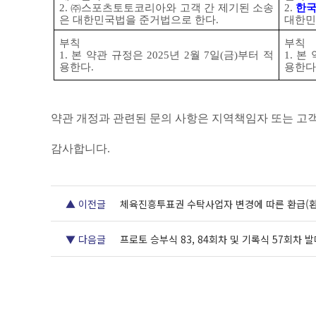
2. ㈜
스포츠토토코리아와 고객 간 제기된 소송
2.
한
은 대한민국법을 준거법으로 한다
.
대한민
부칙
부칙
1.
본 약관 규정은
2025
년
2
월
7
일
(
금
)
부터 적
1.
본 
용한다
.
용한다
약관 개정과 관련된 문의 사항은 지역책임자 또는 고
감사합니다
.
▲ 이전글
체육진흥투표권 수탁사업자 변경에 따른 환급(환
▼ 다음글
프로토 승부식 83, 84회차 및 기록식 57회차