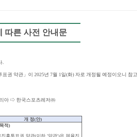
 따른 사전 안내문
다
.
투표권 약관
」
이
2025
년
7
월
1
일
(
화
)
자로 개정될 예정이오니 참
리아
⇨
한국스포츠레저
㈜
개 정
(
안
)
목적
)
육진흥투표권 약관
(
이하
'
약관
')
은 체육진