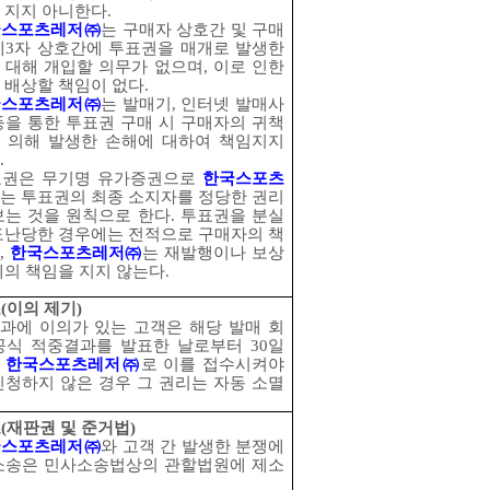
 지지 아니한다
.
국스포츠레저
㈜
는 구매자 상호간 및 구매
제
3
자 상호간에 투표권을 매개로 발생한
 대해 개입할 의무가 없으며
,
이로 인한
 배상할 책임이 없다
.
국스포츠레저
㈜
는 발매기
,
인터넷 발매사
등을 통한 투표권 구매 시 구매자의 귀책
 의해 발생한 손해에 대하여 책임지지
.
표권은 무기명 유가증권으로
한국스포츠
는 투표권의 최종 소지자를 정당한 권리
보는 것을 원칙으로 한다
.
투표권을 분실
도난당한 경우에는 전적으로 구매자의 책
,
한국스포츠레저
㈜
는 재발행이나 보상
체의 책임을 지지 않는다
.
조
(
이의 제기
)
과에 이의가 있는 고객은 해당 발매 회
공식 적중결과를 발표한 날로부터
30
일
에
한국스포츠레저
㈜
로 이를 접수시켜야
신청하지 않은 경우 그 권리는 자동 소멸
조
(
재판권 및 준거법
)
국스포츠레저
㈜
와 고객 간 발생한 분쟁에
소송은 민사소송법상의 관할법원에 제소