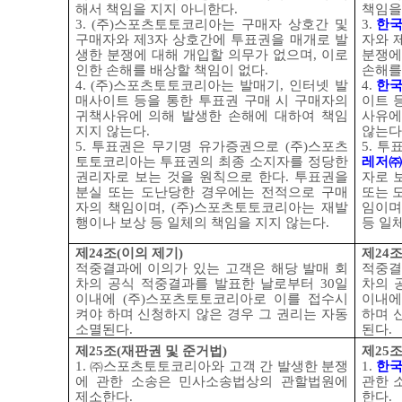
해서 책임을 지지 아니한다
.
책임을
3. (
주
)
스포츠토토코리아는 구매자 상호간 및
3.
한
구매자와 제
3
자 상호간에 투표권을 매개로 발
자와 
생한 분쟁에 대해 개입할 의무가 없으며
,
이로
분쟁에
인한 손해를 배상할 책임이 없다
.
손해를
4. (
주
)
스포츠토토코리아는 발매기
,
인터넷 발
4.
한
매사이트 등을 통한 투표권 구매 시 구매자의
이트 
귀책사유에 의해 발생한 손해에 대하여 책임
사유에
지지 않는다
.
않는다
5.
투표권은 무기명 유가증권으로
(
주
)
스포츠
5.
투
토토코리아는 투표권의 최종 소지자를 정당한
레저
㈜
권리자로 보는 것을 원칙으로 한다
.
투표권을
자로 
분실 또는 도난당한 경우에는 전적으로 구매
또는 
자의 책임이며
, (
주
)
스포츠토토코리아는 재발
임이며
행이나 보상 등 일체의 책임을 지지 않는다
.
등 일
제
24
조
(
이의 제기
)
제
24
적중결과에 이의가 있는 고객은 해당 발매 회
적중결
차의 공식 적중결과를 발표한 날로부터
30
일
차의 
이내에
(
주
)
스포츠토토코리아로 이를 접수시
이내
켜야 하며 신청하지 않은 경우 그 권리는 자동
하며 
소멸된다
.
된다
.
제
25
조
(
재판권 및 준거법
)
제
25
1. ㈜
스포츠토토코리아와 고객 간 발생한 분쟁
1.
한
에 관한 소송은 민사소송법상의 관할법원에
관한 
제소한다
.
한다
.