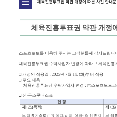
체육진흥투표권 약관 개정에 따른 사전 안내문
체육진흥투표권 약관 개정에
스포츠토토를 이용해 주시는 고객분들께 감사드립니
체육진흥투표권 수탁사업자 변경에 따라
「
체육진흥
□
개정안 적용일
: 2025
년
7
월
1
일
(
화
)
부터 적용
□
주요 내용
-
체육진흥투표권 수탁사업자 변경
: ㈜
스포츠토토코
□
신
·
구조문대조표
현 행
제
1
조
(
목적
)
제
1
조
(
본 체육진흥투표권 약관
(
이하
'
약관
')
은 체육진
본 체