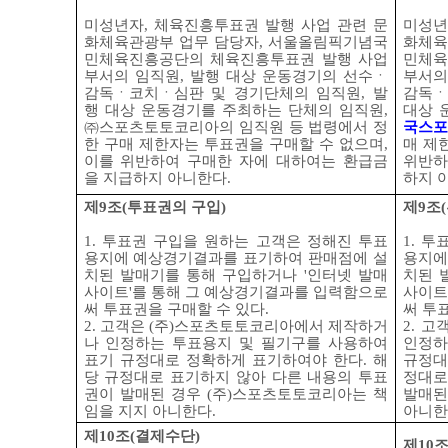
미성년자
,
체육진흥투표권 발행 사업 관련 문
미성년
화체육관광부 업무 담당자
,
서울올림픽기념국
화체육
민체육진흥공단의 체육진흥투표권 발행 사업
민체육
부서의 임직원
,
발행 대상 운동경기의 선수ㆍ
부서의
감독ㆍ코치ㆍ심판 및 경기단체의 임직원
,
발
감독ㆍ
행 대상 운동경기를 주최하는 단체의 임직원
,
대상 
㈜
스포츠토토코리아의 임직원 등 법령에서 정
국스포
한 구매 제한자는 투표권을 구매할 수 없으며
,
매 제
이를 위반하여 구매한 자에 대하여는 환급금
위반하
을 지급하지 아니한다
.
하지 
제
9
조
(
투표권의 구입
)
제
9
조
(
1.
투표권 구입을 원하는 고객은 정해진 투표
1.
투표
용지에 예상경기결과를 표기하여 판매점에 설
용지에
치된 발매기를 통해 구입하거나
'
인터넷 발매
치된 
사이트
'
를 통해 그 예상경기결과를 입력함으로
사이트
써 투표권을 구매할 수 있다
.
써 투
2.
고객은
(
주
)
스포츠토토코리아에서 제작하거
2.
고
나 인정하는 투표용지 및 필기구를 사용하여
인정하
표기 규정대로 정확하게 표기하여야 한다
.
해
규정대
당 규정대로 표기하지 않아 다른 내용의 투표
정대로
권이 발매된 경우
(
주
)
스포츠토토코리아는 책
발매된
임을 지지 아니한다
.
아니한
제
10
조
(
결제수단
)
제
10