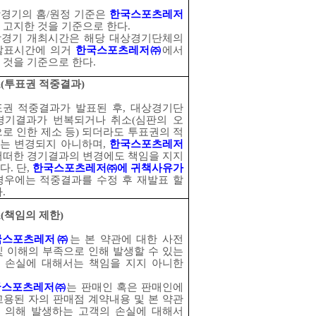
경기의 홈
/
원정 기준은
한국스포츠레저
 고지한 것을 기준으로 한다
.
경기 개최시간은 해당 대상경기단체의
발표시간에 의거
한국스포츠레저
㈜
에서
 것을 기준으로 한다
.
조
(
투표권 적중결과
)
표권 적중결과가 발표된 후
,
대상경기단
경기결과가 번복되거나 취소
(
심판의 오
으로 인한 제소 등
)
되더라도 투표권의 적
는 변경되지 아니하며
,
한국스포츠레저
어떠한 경기결과의 변경에도 책임을 지지
다
.
단
,
한국스포츠레저
㈜
에 귀책사유가
경우에는 적중결과를 수정 후 재발표 할
다
.
조
(
책임의 제한
)
국스포츠레저
㈜
는 본 약관에 대한 사전
및 이해의 부족으로 인해 발생할 수 있는
 손실에 대해서는 책임을 지지 아니한
국스포츠레저
㈜
는 판매인 혹은 판매인에
고용된 자의 판매점 계약내용 및 본 약관
 의해 발생하는 고객의 손실에 대해서