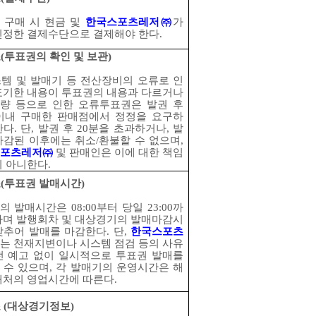
 구매 시 현금 및
한국스포츠레저
㈜
가
인정한 결제수단으로 결제해야 한다
.
조
(
투표권의 확인 및 보관
)
템 및 발매기 등 전산장비의 오류로 인
표기한 내용이 투표권의 내용과 다르거나
량 등으로 인한 오류투표권은 발권 후
이내 구매한 판매점에서 정정을 요구하
한다
.
단
,
발권 후
20
분을 초과하거나
,
발
마감된 이후에는 취소
/
환불할 수 없으며
,
포츠레저
㈜
및 판매인은 이에 대한 책임
지 아니한다
.
조
(
투표권 발매시간
)
의 발매시간은
08:00
부터 당일
23:00
까
하며 발행회차 및 대상경기의 발매마감시
맞추어 발매를 마감한다
.
단
,
한국스포츠
는 천재지변이나 시스템 점검 등의 사유
전 예고 없이 일시적으로 투표권 발매를
 수 있으며
,
각 발매기의 운영시간은 해
매처의 영업시간에 따른다
.
조
(
대상경기정보
)