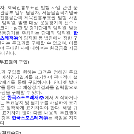
자
,
체육진흥투표권 발행 사업 관련 문
관광부 업무 담당자
,
서울올림픽기념국
진흥공단의 체육진흥투표권 발행 사업
 임직원
,
발행 대상 운동경기의 선수ㆍ
코치ㆍ심판 및 경기단체의 임직원
,
발행
운동경기를 주최하는 단체의 임직원
,
한
츠레저
㈜
의 임직원 등 법령에서 정한 구
한자는 투표권을 구매할 수 없으며
,
이를
여 구매한 자에 대하여는 환급금을 지급
아니한다
.
투표권의 구입
)
권 구입을 원하는 고객은 정해진 투표
 예상경기결과를 표기하여 판매점에 설
발매기를 통해 구입하거나
'
인터넷 발매
'
를 통해 그 예상경기결과를 입력함으로
표권을 구매할 수 있다
.
객은
한국스포츠레저
㈜
에서 제작하거나
는 투표용지 및 필기구를 사용하여 표기
로 정확하게 표기하여야 한다
.
해당 규
 표기하지 않아 다른 내용의 투표권이
 경우
한국스포츠레저
㈜
는 책임을 지지
다
.
조
(
결제수단
)