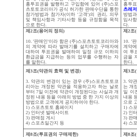
흥투표권을 발행하고 구입함에 있어
(
주
)
스포
흥투표
츠토토코리아가 공식 허가한 판매수단을 통한
츠레저
참가방법과 참가자
(
이하
'
고객
')
의 권리
,
의무
방법과
및 책임사항과 기타사항 등을 규정함을 목적
임사항
으로 한다
.
다
.
제
2
조
(
용어의 정의
)
제
2
조
(
10. '
판매인
'
이라 함은
(
주
)
스포츠토토코리아와
10. '
판
의 계약에 따라 발매기를 설치하고 구매자에
계약에
대하여 투표권을 발매하여 일정 규모 이하의
여 투
환급금을 지급하는 등의 업무를 수행하는 자
금을 
를 말한다
.
한다
.
제
3
조
(
약관의 효력 및 변경
)
제
3
조
(
3.
약관의 변경이 있는 경우
(
주
)
스포츠토토코
3.
약관
리아는 개정된 약관을 적용하고자 하는 날로
는 개
부터
7
일 이전에 약관이 개정된다는 사실과 개
일 이
정된 내용 등을 아래의 방법 중 한 가지 이상의
내용 
방법으로 고객에게 공지하여야 한다
.
으로 
1)
스포츠토토 홈페이지
1)
스포
2)
인터넷 발매사이트
2)
인터
3)
판매점 게시
3)
판매
4)
스포츠일간지 등
4)
스포
제
8
조
(
투표권의 구매제한
)
제
8
조
(