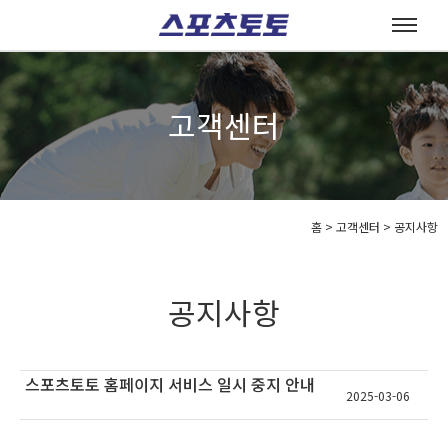
고객센터
홈
>
고객센터 >
공지사항
공지사항
스포츠토토 홈페이지 서비스 일시 중지 안내
2025-03-06