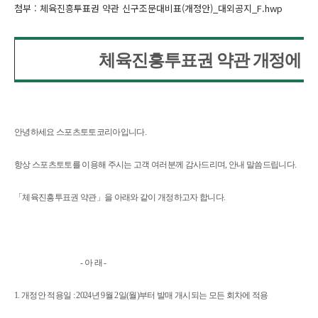
첨부 :
체육진흥투표권 약관 신구조문대비표(개정안)_대외공지_F.hwp
체육진흥투표권 약관 개정에 따
안녕하세요 스포츠토토코리아입니다
.
항상 스포츠토토를 이용해 주시는 고객 여러분께 감사드리며
,
안내 말씀드립니다
.
「
체육진흥투표권 약관
」
을 아래와 같이 개정하고자 합니다
.
-
아 래
-
1. 개정안 적용일
: 2024
년
9
월
2
일
(
월
)
부터 발매 개시되는 모든 회차에 적용