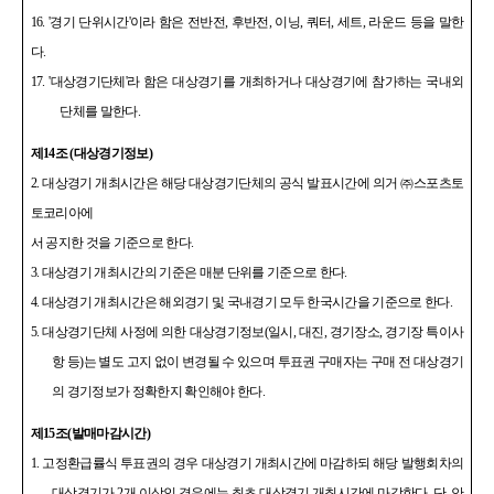
16. '
경기 단위시간
'
이라 함은 전반전
,
후반전
,
이닝
,
쿼터
,
세트
,
라운드 등을 말한
다
.
17. '
대상경기단체
'
라 함은 대상경기를 개최하거나 대상경기에 참가하는 국내외
단체를 말한다
.
제
14
조
(
대상경기정보
)
2.
대상경기 개최시간은 해당 대상경기단체의 공식 발표시간에 의거
㈜
스포츠토
토코리아에
서 공지한 것을 기준으로 한다
.
3.
대상경기 개최시간의 기준은 매분 단위를 기준으로 한다
.
4.
대상경기 개최시간은 해외경기 및 국내경기 모두 한국시간을 기준으로 한다
.
5.
대상경기단체 사정에 의한 대상경기정보
(
일시
,
대진
,
경기장소
,
경기장 특이사
항 등
)
는 별도 고지 없이 변경될 수 있으며 투표권 구매자는 구매 전 대상경기
의 경기정보가 정확한지 확인해야 한다
.
제
15
조
(
발매마감시간
)
1.
고정환급률식 투표권의 경우 대상경기 개최시간에 마감하되 해당 발행회차의
대상경기가
2
개 이상인 경우에는 최초 대상경기 개최시간에 마감한다
.
단
,
안