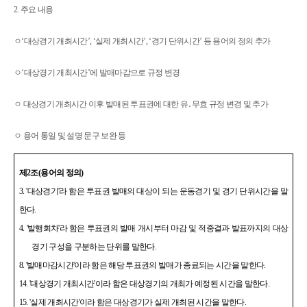
2. 주요 내용
ㅇ
‘
대상경기 개최시간
’, ‘
실제 개최시간
’, ‘
경기 단위시간
’
등 용어의 정의 추가
ㅇ
‘
대상경기 개최시간
’
에 발매마감으로 규정 변경
ㅇ
대상경기 개최시간 이후 발매된 투표권에 대한 유
․
무효 규정 변경 및 추가
ㅇ
용어 통일 및 설명 문구 보완 등
제
2
조
(
용어의 정의
)
3. '
대상경기
'
라 함은 투표권 발매의 대상이 되는 운동경기 및 경기 단위시간을 말
한다
.
4. '
발행회차
'
라 함은 투표권의 발매 개시부터 마감 및 적중결과 발표까지의 대상
경기 구성을 구분하는 단위를 말한다
.
8. '
발매마감시간
'
이라 함은 해당 투표권의 발매가 종료되는 시간을 말한다
.
14. '
대상경기 개최시간
'
이라 함은 대상경기의 개최가 예정된 시간을 말한다
.
15. '
실제 개최시간
'
이라 함은 대상경기가 실제 개최된 시간을 말한다
.