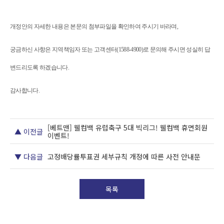
개정안의 자세한 내용은 본문의 첨부파일을 확인하여 주시기 바라며
,
궁금하신 사항은 지역책임자 또는 고객센터
(1588-4900)
로 문의해 주시면 성실히 답
변드리도록 하겠습니다
.
감사합니다
.
[베트맨] 웰컴백 유럽축구 5대 빅리그! 웰컴백 휴면회원
▲ 이전글
이벤트!
▼ 다음글
고정배당률투표권 세부규칙 개정에 따른 사전 안내문
목록