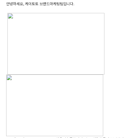
안녕하세요, 케이토토 브랜드마케팅팀입니다.