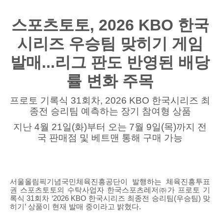
스포츠토토, 2026 KBO 한국
시리즈 우승팀 맞히기 게임
발매...리그 판도 반영된 배당
률 변화 주목
프로토 기록식 31회차, 2026 KBO 한국시리즈 최
종전 승리팀 예측하는 장기 참여형 상품
지난 4월 21일(화)부터 오는 7월 9일(목)까지 전
국 판매점 및 베트맨 통해 구매 가능
서울올림픽기념국민체육진흥공단이 발행하는 체육진흥투표
권 스포츠토토의 수탁사업자 한국스포츠레저㈜가 프로토 기
록식 31회차 ‘2026 KBO 한국시리즈 최종전 승리팀(우승팀) 맞
히기’ 상품이 현재 발매 중이라고 밝혔다.