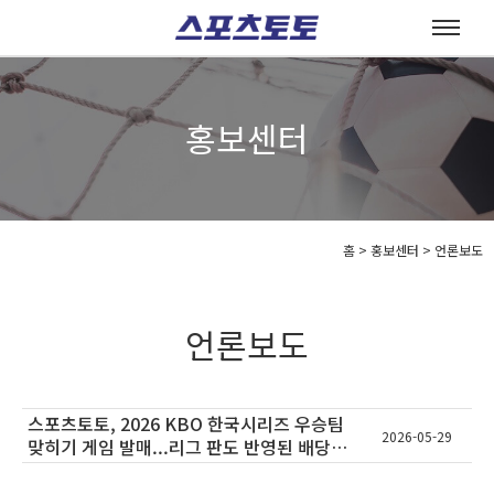
홍보센터
홈
>
홍보센터 >
언론보도
언론보도
스포츠토토, 2026 KBO 한국시리즈 우승팀
2026-05-29
맞히기 게임 발매...리그 판도 반영된 배당률
변화 주목