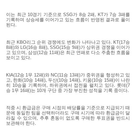
이는 최근 10경기 기준으로 SSG가 8승 2패, KT가 7승 3패를
기록하며 상승세를 이어가고 있는 흐름이 반영된 결과로 풀이
된다.
최근 KBO리그 순위 경쟁에도 변화가 나타나고 있다. KT(17승
8패)와 LG(16승 8패), SSG(15승 9패)가 상위권 경쟁을 이어가
고 있으며, 삼성(12승 11패)은 최근 연패로 다소 주춤한 흐름을
보이고 있다.
KIA(12승 1무 12패)와 NC(11승 13패)가 중위권을 형성하고 있
고, 한화(10승 14패), 두산(10승 14패), 키움(10승 15패)이 나란
히 10승을 기록하며, 하위권에서 접전을 펼치고 있다. 롯데(7
승 1무 16패)는 10개 구단 중 가장 부진한 성적을 기록 중이다.
적중 시 환급금은 구매 시점의 배당률을 기준으로 지급되기 때
문에 동일한 팀을 선택하더라도 구매 시기에 따라 환급금이 달
라질 수 있으며, 추후 혼동이 없도록 구매한 투표권을 반드시
보관해야 한다.