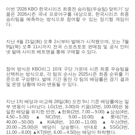
이번 ‘2026 KBO 한국시리즈 최종전 승리팀(우승팀) 맞히기’ 상
품은 2026시즌 국내 프로야구를 대상으로, 한국시리즈 최종
승리팀을 예측하는 방식으로 참여할 수 있는 장기형 게임이
다.
지난 4월 21일(화) 오후 2시부터 발매가 시작됐으며, 오는 7월
9일(목) 오후 11시까지 전국 스포츠토토 판매점 및 공식 인터
넷 발매 사이트 베트맨을 통해 구매할 수 있다.
참여 방식은 KBO리그 10개 구단 가운데 시즌 최종 우승팀을
선택하는 방식으로, 각 팀의 순서는 2025시즌 최종 순위를 기
준으로 구성됐다. 발매 기간 동안 각 팀의 배당률은 경기 결과
및 운영 상황에 따라 변동될 수 있다.
지난 1차 배당과 비교해 28일(화) 오전 9시 기준 배당률에는 일
부 변동이 나타났다. LG(1번, 3.00)와 키움(10번, 100.00)은 동
일한 배당을 유지한 반면, ▲한화(2번, 7.00→9.00) ▲삼성(4번,
4.50→5.00) ▲NC(5번, 9.00→10.00) ▲롯데(7번,
40.00→50.00) ▲KIA(8번, 10.00→11.00) ▲두산(9번,
20.00→25.00)은 배당이 상승했다. 반대로 ▲SSG(3번,
11.00→8.00) ▲KT(6번, 6.00→4.50)는 배당이 하락했다.