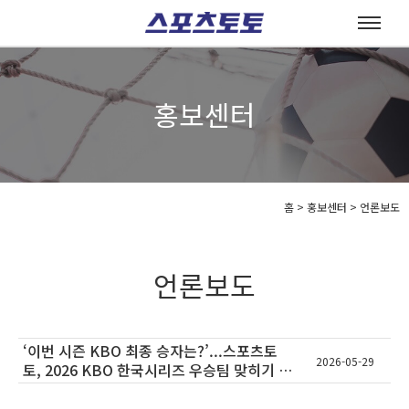
홍보센터
홈
>
홍보센터 >
언론보도
언론보도
‘이번 시즌 KBO 최종 승자는?’...스포츠토
2026-05-29
토, 2026 KBO 한국시리즈 우승팀 맞히기 게
임 발매