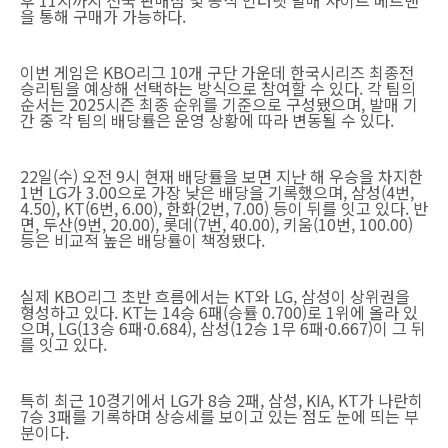
후 11시까지 전국 판매점 및 공식 인터넷 발매 사이트 베트맨
을 통해 구매가 가능하다.
이번 게임은 KBO리그 10개 구단 가운데 한국시리즈 최종전
승리팀을 예상해 선택하는 방식으로 참여할 수 있다. 각 팀의
순서는 2025시즌 최종 순위를 기준으로 구성됐으며, 발매 기
간 중 각 팀의 배당률은 운영 상황에 따라 변동될 수 있다.
22일(수) 오전 9시 현재 배당률을 보면 지난 해 우승을 차지한
1번 LG가 3.00으로 가장 낮은 배당을 기록했으며, 삼성(4번,
4.50), KT(6번, 6.00), 한화(2번, 7.00) 등이 뒤를 잇고 있다. 반
면, 두산(9번, 20.00), 롯데(7번, 40.00), 키움(10번, 100.00)
등은 비교적 높은 배당률이 책정됐다.
실제 KBO리그 초반 흐름에서는 KT와 LG, 삼성이 상위권을
형성하고 있다. KT는 14승 6패(승률 0.700)로 1위에 올라 있
으며, LG(13승 6패·0.684), 삼성(12승 1무 6패·0.667)이 그 뒤
를 잇고 있다.
특히 최근 10경기에서 LG가 8승 2패, 삼성, KIA, KT가 나란히
7승 3패를 기록하며 상승세를 보이고 있는 점도 눈에 띄는 부
분이다.