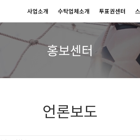
사업소개
수탁업체소개
투표권센터
홍보센터
언론보도