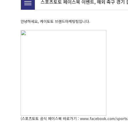
스포츠토토 페이스북 이벤트, 해외 축구 경기 
안녕하세요, 케이토토 브랜드마케팅팀입니다.
(스포츠토토 공식 페이스북 바로가기 :
www.facebook.com/sportst