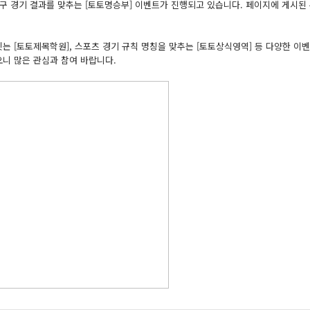
축구 경기 결과를 맞추는 [토토명승부] 이벤트가 진행되고 있습니다. 페이지에 게시된 
 [토토제목학원], 스포츠 경기 규칙 명칭을 맞추는 [토토상식영역] 등 다양한 이
오니 많은 관심과 참여 바랍니다.