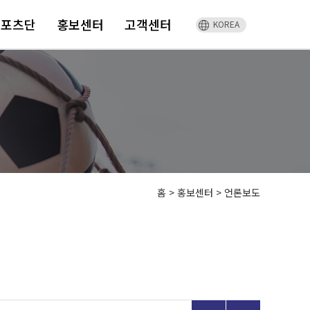
스포츠단
홍보센터
고객센터
KOREA
홈
>
홍보센터 >
언론보도