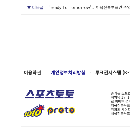
▼ 다음글
'ready To Tomorrow' # 체육진흥투표권 
이용약관
개인정보처리방침
투표권시스템 (K-
·
·
즐거운 스포츠
회차당 1인 
로 어떠한 경
체육진흥투표권
이외의 사이트
체육진흥투표권