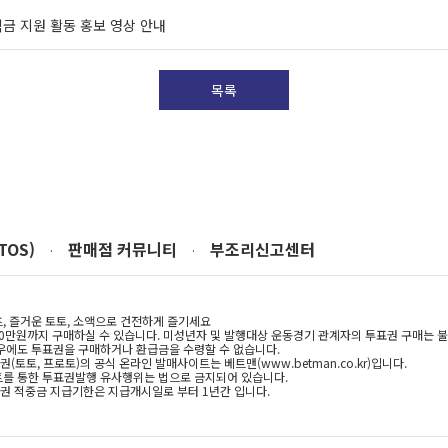
수익금 지원 활동 홍보 영상 안내
목록
TOS)
판매점 커뮤니티
부조리신고센터
·
·
, 즐거운 토토, 소액으로 건전하게 즐기세요
10만원까지 구매하실 수 있습니다. 미성년자 및 발행대상 운동경기 관계자의 투표권 구매는 
우에도 투표권을 구매하거나 환급금을 수령할 수 없습니다.
(토토, 프로토)의 공식 온라인 발매사이트는 베트맨(www.betman.co.kr)입니다.
를 통한 투표권발행 유사행위는 법으로 금지되어 있습니다.
 적중금 지급기한은 지급개시일로 부터 1년간 입니다.