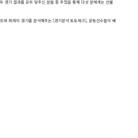
두 경기 결과를 모두 맞추신 분들 중 추첨을 통해 다섯 분에게는 선물
벤트와 화제의 경기를 분석해주는 [경기분석 토토체크], 운동선수들의 배