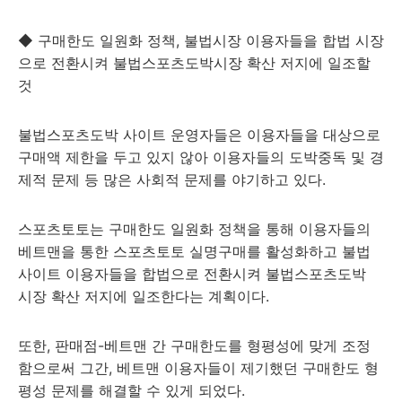
◆ 구매한도 일원화 정책, 불법시장 이용자들을 합법 시장
으로 전환시켜 불법스포츠도박시장 확산 저지에 일조할
것
불법스포츠도박 사이트 운영자들은 이용자들을 대상으로
구매액 제한을 두고 있지 않아 이용자들의 도박중독 및 경
제적 문제 등 많은 사회적 문제를 야기하고 있다.
스포츠토토는 구매한도 일원화 정책을 통해 이용자들의
베트맨을 통한 스포츠토토 실명구매를 활성화하고 불법
사이트 이용자들을 합법으로 전환시켜 불법스포츠도박
시장 확산 저지에 일조한다는 계획이다.
또한, 판매점-베트맨 간 구매한도를 형평성에 맞게 조정
함으로써 그간, 베트맨 이용자들이 제기했던 구매한도 형
평성 문제를 해결할 수 있게 되었다.