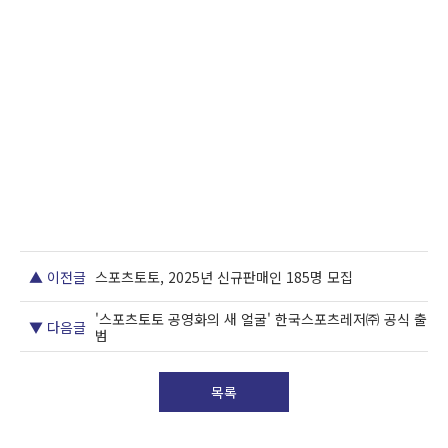
▲ 이전글
스포츠토토, 2025년 신규판매인 185명 모집
'스포츠토토 공영화의 새 얼굴' 한국스포츠레저㈜ 공식 출
▼ 다음글
범
목록