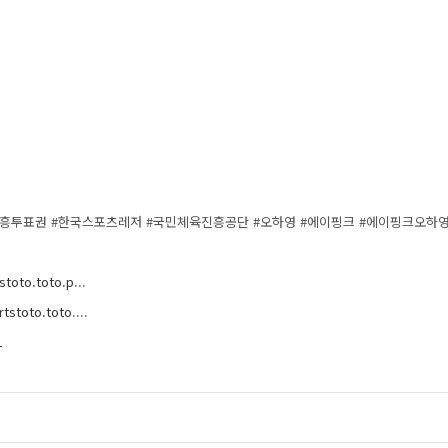
흥투표권 #한국스포츠레저 #국민체육진흥공단 #오하영 #에이핑크 #에이핑크오하
stoto.toto.p
...
tstoto.toto
....
1