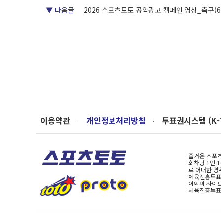
▼ 다음글
2026 스포츠토토 공익광고 캠페인 영상_축구(6
이용약관
개인정보처리방침
투표권시스템 (K-
·
·
즐거운 스포츠
회차당 1인 
로 어떠한 경
체육진흥투표권
이외의 사이트
체육진흥투표권