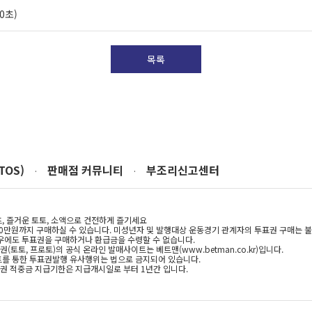
0초)
목록
TOS)
판매점 커뮤니티
부조리신고센터
·
·
, 즐거운 토토, 소액으로 건전하게 즐기세요
10만원까지 구매하실 수 있습니다. 미성년자 및 발행대상 운동경기 관계자의 투표권 구매는 
우에도 투표권을 구매하거나 환급금을 수령할 수 없습니다.
(토토, 프로토)의 공식 온라인 발매사이트는 베트맨(www.betman.co.kr)입니다.
를 통한 투표권발행 유사행위는 법으로 금지되어 있습니다.
 적중금 지급기한은 지급개시일로 부터 1년간 입니다.