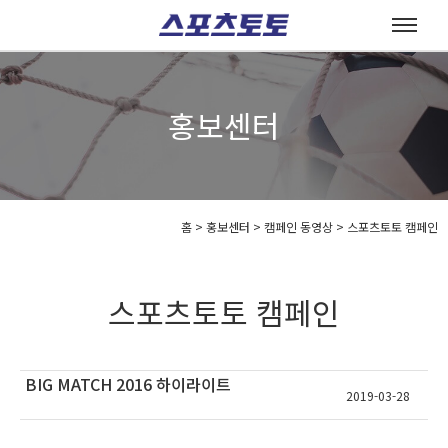
홍보센터
홈
>
홍보센터 >
캠페인 동영상 >
스포츠토토 캠페인
스포츠토토 캠페인
BIG MATCH 2016 하이라이트
2019-03-28