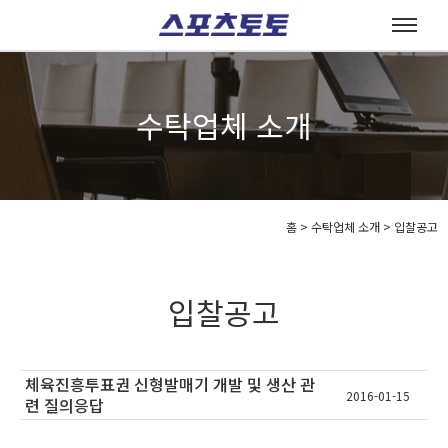
수탁업체 소개
홈
>
수탁업체 소개 >
입찰공고
입찰공고
체육진흥투표권 신형발매기 개발 및 생산 관
2016-01-15
련 질의응답