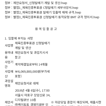
첨부 :
제안요청서_신형발매기 개발 및 생산.hwp
첨부 :
별첨1_체육진흥투표권 C형발매기 세부사양서.hwp
첨부 :
별첨2_체육진흥투표권 발매기 입출력 매체 규격.hwp
첨부 :
별첨3_체육진흥투표권 신형발매기 동작모형 BMT 규격 정의서.hwp
용 역 입 찰 공 고
1. 입찰에 부치는 사항
체육진흥투표권 신형발매기
사업명
개발 및 생산
용역내
제안요청서 및 과업지시서
용
참고
사업기
계약체결일로부터 14개월
간
사업예
￦6,069,800,000원(부가세
산
포함)
과업설
제안요청서로 대체
명회
2016년 4월 6일(수), 17:00
서울시 마포구 상암산로 34,
디지털큐브 10층
제안서
※ 마감당일 혼잡이 예상되며, 제출시한
㈜케이토토 경영지원부 인