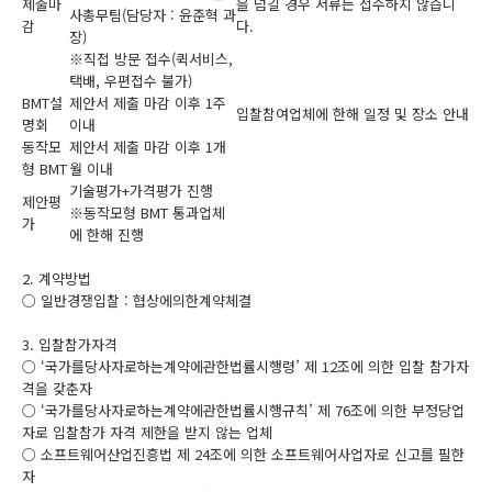
제출마
을 넘길 경우 서류는 접수하지 않습니
사총무팀(담당자 : 윤준혁 과
감
다.
장)
※직접 방문 접수(퀵서비스,
택배, 우편접수 불가)
BMT설
제안서 제출 마감 이후 1주
입찰참여업체에 한해 일정 및 장소 안내
명회
이내
동작모
제안서 제출 마감 이후 1개
형 BMT
월 이내
기술평가+가격평가 진행
제안평
※동작모형 BMT 통과업체
가
에 한해 진행
2. 계약방법
○ 일반경쟁입찰 : 협상에의한계약체결
3. 입찰참가자격
○ ‘국가를당사자로하는계약에관한법률시행령’ 제 12조에 의한 입찰 참가자
격을 갖춘자
○ ‘국가를당사자로하는계약에관한법률시행규칙’ 제 76조에 의한 부정당업
자로 입찰참가 자격 제한을 받지 않는 업체
○ 소프트웨어산업진흥법 제 24조에 의한 소프트웨어사업자로 신고를 필한
자