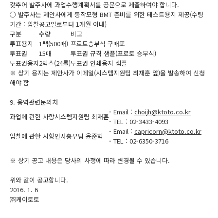
갖추어 발주사에 과업수행계획서를 공문으로 제출하여야 합니다.
○ 발주사는 제안사에게 동작모형 BMT 준비를 위한 테스트용지 제공(수령
기간 : 입찰공고일로부터 1개월 이내)
구분
수량
비고
투표용지
1팩(500매)
프로토승부식 구매표
투표권
15매
투표권 규격 샘플(프로토 승부식)
투표권용지
2박스(24롤)
투표권 인쇄용지 샘플
※ 상기 용지는 제안사가 이메일(시스템지원팀 최재훈 앞)을 발송하여 신청
해야 함
9. 용역관련문의처
- Email :
choijh@ktoto.co.kr
과업에 관한 사항
시스템지원팀 최재훈
- TEL : 02-3433-4093
- Email :
capricorn@ktoto.co.kr
입찰에 관한 사항
인사총무팀 윤준혁
- TEL : 02-6350-3716
※ 상기 공고 내용은 당사의 사정에 따라 변경될 수 있습니다.
위와 같이 공고합니다.
2016. 1. 6
㈜케이토토