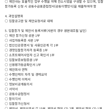
○ 제안사는 효율적인 업무 수행을 위해 컨소시엄을 구성할 수 있으며, 입찰
참가등록 신청 시 공동수급표준협정서(공동이행방식)을 제출하여야 함
4. 과업설명회
○ 입찰공고문 및 제안요청서로 대체
5. 입찰참가 및 제안서 등록서류(사본의 경우 원본대조필 날인)
○ 제안 참가신청 공문 1부
○ 사업자등록증 사본 1부
○ 법인인감증명서 및 사용인감계 각 1부
○ 경쟁입찰참가자격 등록증 1부
○ 소프트웨어사업자 신고 확인서 1부
○ 입찰보증보험증권 1부
○ 신용평가등급확인서 1부
○ 제안회사 연혁
○ 수행인력의 자격 및 경력요약
○ 수행인력 이력서
○ 정보비공개동의서
○ 서약서
○ 공동수급협정서
○ 합의각서
○ 입찰참가신청서
○ 제안서, 제안요역서 각 15부, 제안서 파일 CD 2개, 제안서 파일 CD 1개