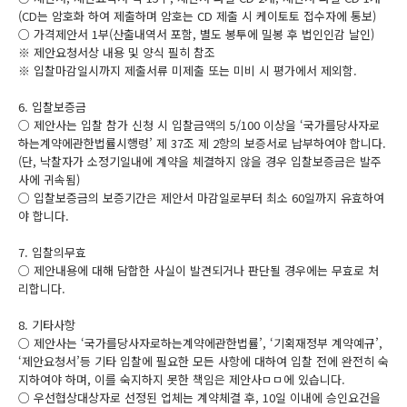
(CD는 암호화 하여 제출하며 암호는 CD 제출 시 케이토토 접수자에 통보)
○ 가격제안서 1부(산출내역서 포함, 별도 봉투에 밀봉 후 법인인감 날인)
※ 제안요청서상 내용 및 양식 필히 참조
※ 입찰마감일시까지 제출서류 미제출 또는 미비 시 평가에서 제외함.
6. 입찰보증금
○ 제안사는 입찰 참가 신청 시 입찰금액의 5/100 이상을 ‘국가를당사자로
하는계약에관한법률시행령’ 제 37조 제 2항의 보증서로 납부하여야 합니다.
(단, 낙찰자가 소정기일내에 계약을 체결하지 않을 경우 입찰보증금은 발주
사에 귀속됨)
○ 입찰보증금의 보증기간은 제안서 마감일로부터 최소 60일까지 유효하여
야 합니다.
7. 입찰의무효
○ 제안내용에 대해 담합한 사실이 발견되거나 판단될 경우에는 무효로 처
리합니다.
8. 기타사항
○ 제안사는 ‘국가를당사자로하는계약에관한법률’, ‘기획재정부 계약예규’,
‘제안요청서’등 기타 입찰에 필요한 모든 사항에 대하여 입찰 전에 완전히 숙
지하여야 하며, 이를 숙지하지 못한 책임은 제안사ㅁㅁ에 있습니다.
○ 우선협상대상자로 선정된 업체는 계약체결 후, 10일 이내에 승인요건을