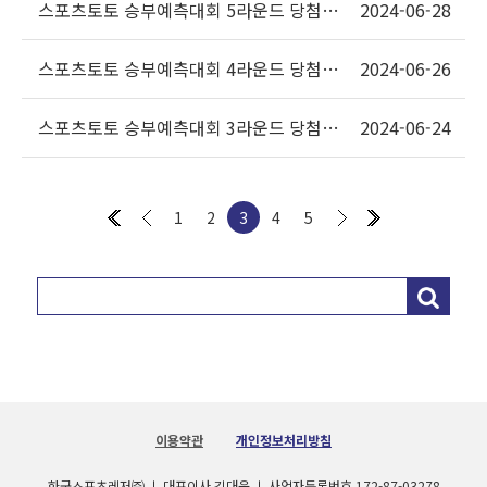
스포츠토토 승부예측대회 5라운드 당첨자
2024-06-28
안내
스포츠토토 승부예측대회 4라운드 당첨자
2024-06-26
안내
스포츠토토 승부예측대회 3라운드 당첨자
2024-06-24
안내
1
2
3
4
5
이용약관
개인정보처리방침
한국스포츠레저㈜ ㅣ 대표이사 김대욱 ㅣ 사업자등록번호 172-87-03278