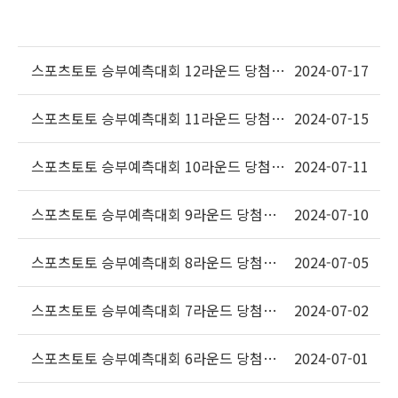
스포츠토토 승부예측대회 12라운드 당첨자
2024-07-17
안내
스포츠토토 승부예측대회 11라운드 당첨자
2024-07-15
안내
스포츠토토 승부예측대회 10라운드 당첨자
2024-07-11
안내
스포츠토토 승부예측대회 9라운드 당첨자
2024-07-10
안내
스포츠토토 승부예측대회 8라운드 당첨자
2024-07-05
안내
스포츠토토 승부예측대회 7라운드 당첨자
2024-07-02
안내
스포츠토토 승부예측대회 6라운드 당첨자
2024-07-01
안내