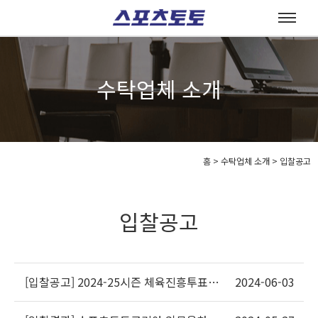
수탁업체 소개
홈
>
수탁업체 소개 >
입찰공고
입찰공고
[입찰공고] 2024-25시즌 체육진흥투표권
2024-06-03
(스포츠토토) 해외축구리그 경기정보데이터
공급업체 선정